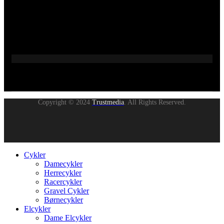
Copyright © 2024
Trustmedia
. All Rights Reserved.
Cykler
Damecykler
Herrecykler
Racercykler
Gravel Cykler
Børnecykler
Elcykler
Dame Elcykler