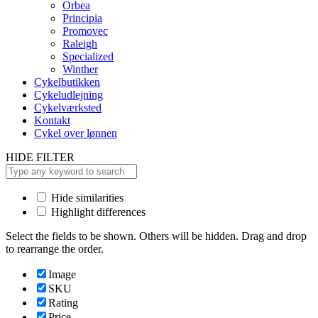
Orbea
Principia
Promovec
Raleigh
Specialized
Winther
Cykelbutikken
Cykeludlejning
Cykelværksted
Kontakt
Cykel over lønnen
HIDE FILTER
Hide similarities
Highlight differences
Select the fields to be shown. Others will be hidden. Drag and drop
to rearrange the order.
Image
SKU
Rating
Price