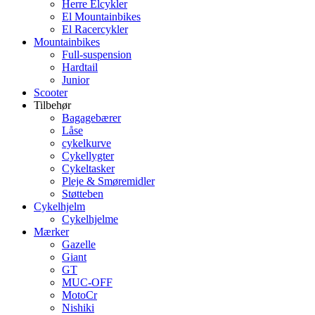
Herre Elcykler
El Mountainbikes
El Racercykler
Mountainbikes
Full-suspension
Hardtail
Junior
Scooter
Tilbehør
Bagagebærer
Låse
cykelkurve
Cykellygter
Cykeltasker
Pleje & Smøremidler
Støtteben
Cykelhjelm
Cykelhjelme
Mærker
Gazelle
Giant
GT
MUC-OFF
MotoCr
Nishiki