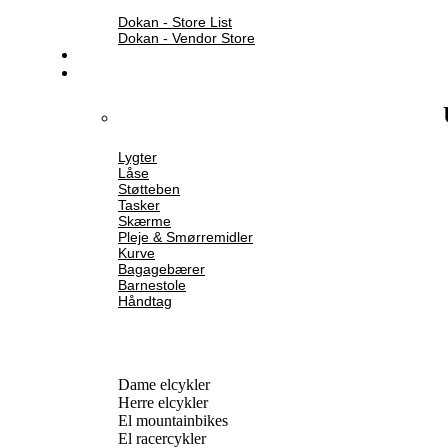
Dokan - Store List
Dokan - Vendor Store
Lygter
Låse
Støtteben
Tasker
Skærme
Pleje & Smørremidler
Kurve
Bagagebærer
Barnestole
Håndtag
Dame elcykler
Herre elcykler
El mountainbikes
El racercykler