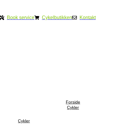
Book service
Cykelbutikken
Kontakt
Forside
Cykler
Cykler