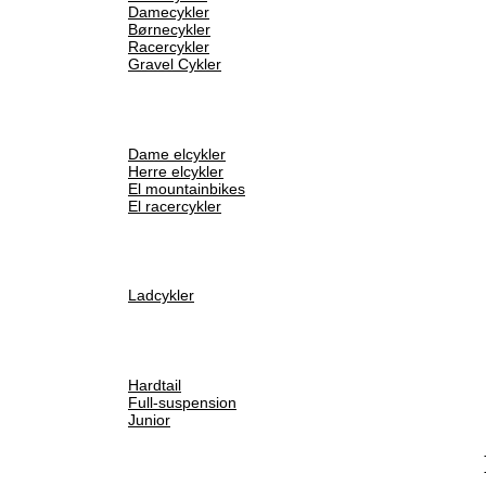
Damecykler
Børnecykler
Racercykler
Gravel Cykler
Dame elcykler
Herre elcykler
El mountainbikes
El racercykler
Ladcykler
Hardtail
Full-suspension
Junior