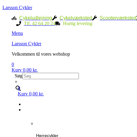
Larsson Cykler
Cykeludlejning
Cykelværksted
Scooterværksted
Tlf. 42 64 20 24
Hurtig levering
Menu
Larsson Cykler
Velkommen til vores webshop
0
Kurv
0,00
kr.
Søg
×
0
Kurv
0,00
kr.
Herrecykler