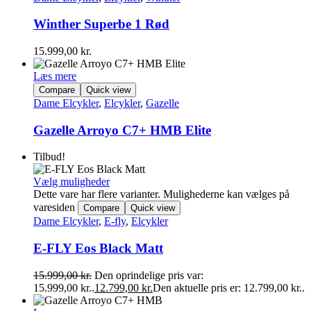
Winther Superbe 1 Rød
15.999,00
kr.
Læs mere
Compare
Quick view
Dame Elcykler
,
Elcykler
,
Gazelle
Gazelle Arroyo C7+ HMB Elite
Tilbud!
Vælg muligheder
Dette vare har flere varianter. Mulighederne kan vælges på
varesiden
Compare
Quick view
Dame Elcykler
,
E-fly
,
Elcykler
E-FLY Eos Black Matt
15.999,00
kr.
Den oprindelige pris var:
15.999,00 kr..
12.799,00
kr.
Den aktuelle pris er: 12.799,00 kr..