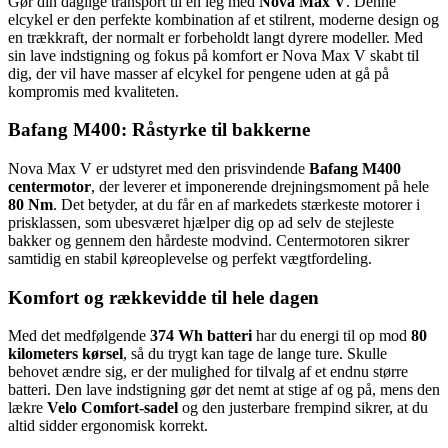
Gør din daglige transport til en leg med
Nova Max V
. Denne
elcykel er den perfekte kombination af et stilrent, moderne design og
en trækkraft, der normalt er forbeholdt langt dyrere modeller. Med
sin lave indstigning og fokus på komfort er Nova Max V skabt til
dig, der vil have masser af elcykel for pengene uden at gå på
kompromis med kvaliteten.
Bafang M400: Råstyrke til bakkerne
Nova Max V er udstyret med den prisvindende
Bafang M400
centermotor
, der leverer et imponerende drejningsmoment på hele
80 Nm
. Det betyder, at du får en af markedets stærkeste motorer i
prisklassen, som ubesværet hjælper dig op ad selv de stejleste
bakker og gennem den hårdeste modvind. Centermotoren sikrer
samtidig en stabil køreoplevelse og perfekt vægtfordeling.
Komfort og rækkevidde til hele dagen
Med det medfølgende
374 Wh batteri
har du energi til op mod
80
kilometers kørsel
, så du trygt kan tage de lange ture. Skulle
behovet ændre sig, er der mulighed for tilvalg af et endnu større
batteri. Den lave indstigning gør det nemt at stige af og på, mens den
lækre
Velo Comfort-sadel
og den justerbare frempind sikrer, at du
altid sidder ergonomisk korrekt.