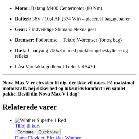
Motor:
Bafang M400 Centermotor (80 Nm)
Batteri:
36V / 10,4 Ah (374 Wh) – placeret i bagagebærer
Gear:
7 indvendige Shimano Nexus-gear
Bremser:
Fodbremse + Tektro V-bremser (for og bag)
Dæk:
Chaoyang 700x35c med punkteringsbeskyttelse og
refleks
Lås:
Varefakta-godkendt Trelock RS430
Nova Max V er elcyklen til dig, der ikke vil nøjes. Få maksimal
motorkraft, høj sikkerhed og luksuriøs komfort i én samlet
pakke. Bestil din Nova Max V i dag!
Relaterede varer
Tilføj til kurv
Compare
Quick view
Dame Elcykler
,
Elcykler
,
Winther