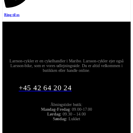
Ring til os
Larrson-cykler er en cykelhandler i Maribo. Larsson-cykler ejer også
Larsson-bike, som er vores udlejningsside. Du er altid velkommen i
butikken eller handle online.
+45 42 64 20 24
Åbningstider butik:
Mandag-Fredag
: 09.00-17.00
Lørdag:
09.30 – 14.00
Søndag:
Lukket