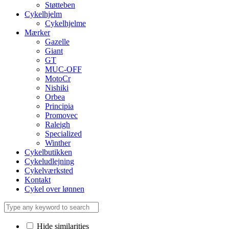
Støtteben
Cykelhjelm
Cykelhjelme
Mærker
Gazelle
Giant
GT
MUC-OFF
MotoCr
Nishiki
Orbea
Principia
Promovec
Raleigh
Specialized
Winther
Cykelbutikken
Cykeludlejning
Cykelværksted
Kontakt
Cykel over lønnen
Hide similarities