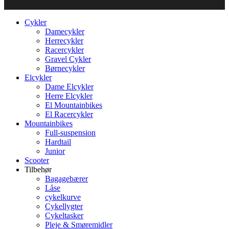
Cykler
Damecykler
Herrecykler
Racercykler
Gravel Cykler
Børnecykler
Elcykler
Dame Elcykler
Herre Elcykler
El Mountainbikes
El Racercykler
Mountainbikes
Full-suspension
Hardtail
Junior
Scooter
Tilbehør
Bagagebærer
Låse
cykelkurve
Cykellygter
Cykeltasker
Pleje & Smøremidler