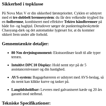
Sikkerhed i topklasse
På Nova Max V er din sikkerhed førsteprioritet. Cyklen er udstyret
med et
tre-dobbelt bremsesystem
: du får den velkendte tryghed fra
en
fodbremse
, kombineret med effektive
Tektro håndbremser
på
både for- og baghjul. Derudover sørger de punkteringsbeskyttede
Chaoyang-dæk og det automatiske lygtesæt for, at du kommer
sikkert frem under alle forhold.
Gennemtænkte detaljer:
80 Nm drejningsmoment:
Ekstraordinær kraft til alle typer
terræn.
Intuitivt DPC10 Display:
Hold nemt styr på de 5
assistanceniveauer og din hastighed.
AVS-system:
Bagagebæreren er udstyret med AVS-beslag, så
du nemt kan klikke kurve og tasker på.
Langtidsholdbar:
Leveres med galvaniseret kæde og 20 års
garanti mod stelbrud.
Tekniske Specifikationer: