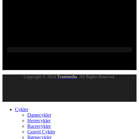
Copyright © 2024
Trustmedia
. All Rights Reserved.
Cykler
Damecykler
Herrecykler
Racercykler
Gravel Cykler
Børnecykler