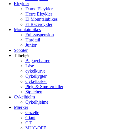
Elcykler
Dame Elcykler
Herre Elcykler
El Mountainbikes
El Racercykler
Mountainbikes
Full-suspension
Hardtail
Junior
Scooter
Tilbehør
Bagagebærer
Låse
cykelkurve
Cykellygter
Cykeltasker
Pleje & Smøremidler
Støtteben
Cykelhjelm
Cykelhjelme
Mærker
Gazelle
Giant
GT
MUC-OFF