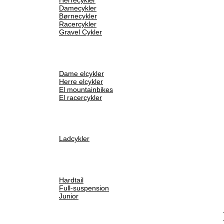
Damecykler
Børnecykler
Racercykler
Gravel Cykler
Dame elcykler
Herre elcykler
El mountainbikes
El racercykler
Ladcykler
Hardtail
Full-suspension
Junior