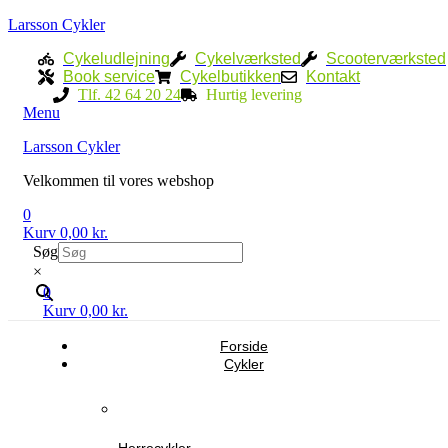
Larsson Cykler
Cykeludlejning
Cykelværksted
Scooterværksted
Book service
Cykelbutikken
Kontakt
Tlf. 42 64 20 24
Hurtig levering
Menu
Larsson Cykler
Velkommen til vores webshop
0
Kurv
0,00
kr.
Søg
×
0
Kurv
0,00
kr.
Forside
Cykler
Herrecykler