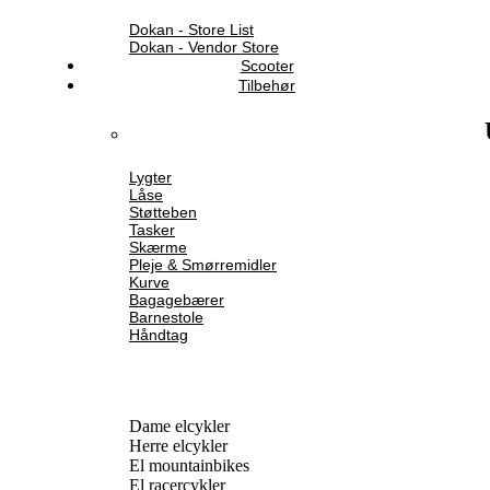
Dokan - Store List
Dokan - Vendor Store
Scooter
Tilbehør
Lygter
Låse
Støtteben
Tasker
Skærme
Pleje & Smørremidler
Kurve
Bagagebærer
Barnestole
Håndtag
Dame elcykler
Herre elcykler
El mountainbikes
El racercykler