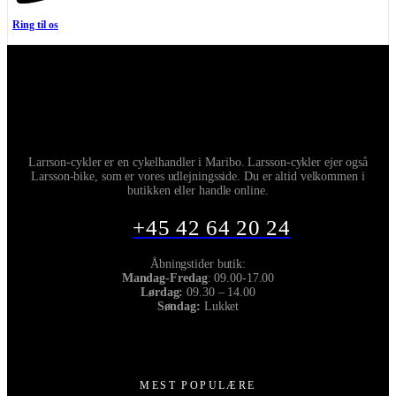
Ring til os
Larrson-cykler er en cykelhandler i Maribo. Larsson-cykler ejer også
Larsson-bike, som er vores udlejningsside. Du er altid velkommen i
butikken eller handle online.
+45 42 64 20 24
Åbningstider butik:
Mandag-Fredag
: 09.00-17.00
Lørdag:
09.30 – 14.00
Søndag:
Lukket
MEST POPULÆRE