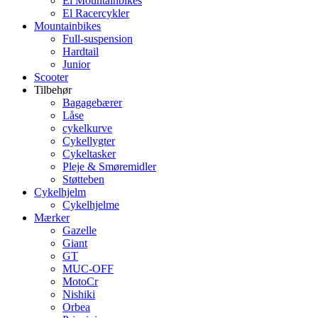
El Mountainbikes
El Racercykler
Mountainbikes
Full-suspension
Hardtail
Junior
Scooter
Tilbehør
Bagagebærer
Låse
cykelkurve
Cykellygter
Cykeltasker
Pleje & Smøremidler
Støtteben
Cykelhjelm
Cykelhjelme
Mærker
Gazelle
Giant
GT
MUC-OFF
MotoCr
Nishiki
Orbea