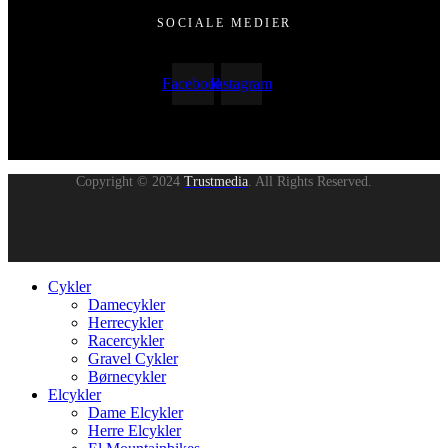
SOCIALE MEDIER
Facebook
Instagram
Copyright © 2024
Trustmedia
. All Rights Reserved.
Cykler
Damecykler
Herrecykler
Racercykler
Gravel Cykler
Børnecykler
Elcykler
Dame Elcykler
Herre Elcykler