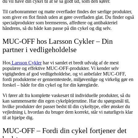
du vil have din cykel til at se så godt ud, som den kører.
Til carbonrammer og matte overflader findes der særlige produkter,
som giver en flot finish uden at gøre overfladen glat. Du finder også
specialprodukter som bremserens, affedtere og antibakteriel
håndrens, så du både kan passe på din cykel og dig selv.
MUC-OFF hos Larsson Cykler – Din
partner i vedligeholdelse
Hos
Larsson Cykler
har vi samlet et bredt udvalg af de mest
populære og effektive MUC-OFF-produkter. Vi kender selv
vigtigheden af god vedligeholdelse, og vi anbefaler MUC-OFF,
fordi produkterne er gennemtestede, miljøvenlige og virkelig gør en
forskel – både for din cykel og for din køreglæde.
Vi fører alt fra komplette vaskesæt til individuelle produkter, så du
kan sammensætte din egen cykelplejerutine. Har du spørgsmål til,
hvilke produkter der passer bedst til din cykeltype, eller ønsker du
vejledning i, hvordan du bruger dem korrekt, står vi naturligvis klar
til at hjælpe dig.
MUC-OFF – Fordi din cykel fortjener det