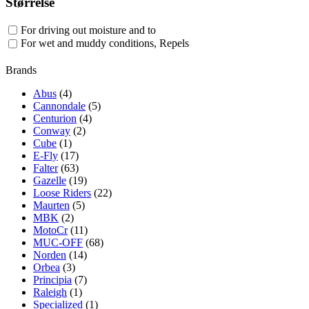
Størrelse
For driving out moisture and to
For wet and muddy conditions, Repels
Brands
Abus
(4)
Cannondale
(5)
Centurion
(4)
Conway
(2)
Cube
(1)
E-Fly
(17)
Falter
(63)
Gazelle
(19)
Loose Riders
(22)
Maurten
(5)
MBK
(2)
MotoCr
(11)
MUC-OFF
(68)
Norden
(14)
Orbea
(3)
Principia
(7)
Raleigh
(1)
Specialized
(1)