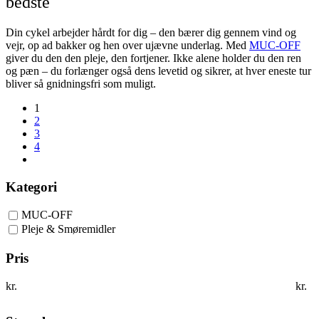
bedste
Din cykel arbejder hårdt for dig – den bærer dig gennem vind og
vejr, op ad bakker og hen over ujævne underlag. Med
MUC-OFF
giver du den den pleje, den fortjener. Ikke alene holder du den ren
og pæn – du forlænger også dens levetid og sikrer, at hver eneste tur
bliver så gnidningsfri som muligt.
1
2
3
4
Kategori
MUC-OFF
Pleje & Smøremidler
Pris
kr.
kr.