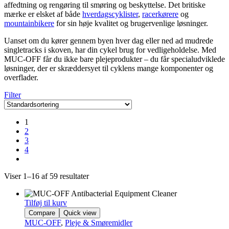
affedtning og rengøring til smøring og beskyttelse. Det britiske
mærke er elsket af både
hverdagscyklister
,
racerkørere
og
mountainbikere
for sin høje kvalitet og brugervenlige løsninger.
Uanset om du kører gennem byen hver dag eller ned ad mudrede
singletracks i skoven, har din cykel brug for vedligeholdelse. Med
MUC-OFF får du ikke bare plejeprodukter – du får specialudviklede
løsninger, der er skræddersyet til cyklens mange komponenter og
overflader.
Filter
1
2
3
4
Viser 1–16 af 59 resultater
Tilføj til kurv
Compare
Quick view
MUC-OFF
,
Pleje & Smøremidler