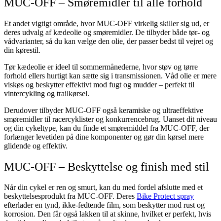
MUC-OFF – Smøremidler til alle forhold
Et andet vigtigt område, hvor MUC-OFF virkelig skiller sig ud, er
deres udvalg af kædeolie og smøremidler. De tilbyder både tør- og
vådvarianter, så du kan vælge den olie, der passer bedst til vejret og
din kørestil.
Tør kædeolie er ideel til sommermånederne, hvor støv og tørre
forhold ellers hurtigt kan sætte sig i transmissionen. Våd olie er mere
viskøs og beskytter effektivt mod fugt og mudder – perfekt til
vintercykling og trailkørsel.
Derudover tilbyder MUC-OFF også keramiske og ultraeffektive
smøremidler til racercyklister og konkurrencebrug. Uanset dit niveau
og din cykeltype, kan du finde et smøremiddel fra MUC-OFF, der
forlænger levetiden på dine komponenter og gør din kørsel mere
glidende og effektiv.
MUC-OFF – Beskyttelse og finish med stil
Når din cykel er ren og smurt, kan du med fordel afslutte med et
beskyttelsesprodukt fra MUC-OFF. Deres
Bike Protect spray
efterlader en tynd, ikke-fedtende film, som beskytter mod rust og
korrosion. Den får også lakken til at skinne, hvilket er perfekt, hvis