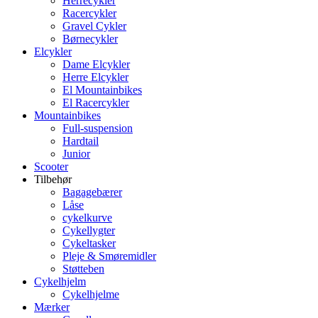
Herrecykler
Racercykler
Gravel Cykler
Børnecykler
Elcykler
Dame Elcykler
Herre Elcykler
El Mountainbikes
El Racercykler
Mountainbikes
Full-suspension
Hardtail
Junior
Scooter
Tilbehør
Bagagebærer
Låse
cykelkurve
Cykellygter
Cykeltasker
Pleje & Smøremidler
Støtteben
Cykelhjelm
Cykelhjelme
Mærker