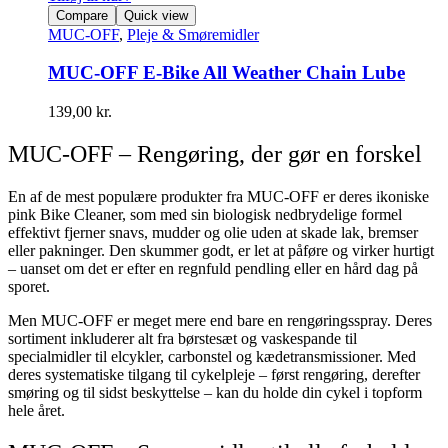
Compare
Quick view
MUC-OFF
,
Pleje & Smøremidler
MUC-OFF E-Bike All Weather Chain Lube
139,00
kr.
MUC-OFF – Rengøring, der gør en forskel
En af de mest populære produkter fra MUC-OFF er deres ikoniske
pink Bike Cleaner, som med sin biologisk nedbrydelige formel
effektivt fjerner snavs, mudder og olie uden at skade lak, bremser
eller pakninger. Den skummer godt, er let at påføre og virker hurtigt
– uanset om det er efter en regnfuld pendling eller en hård dag på
sporet.
Men MUC-OFF er meget mere end bare en rengøringsspray. Deres
sortiment inkluderer alt fra børstesæt og vaskespande til
specialmidler til elcykler, carbonstel og kædetransmissioner. Med
deres systematiske tilgang til cykelpleje – først rengøring, derefter
smøring og til sidst beskyttelse – kan du holde din cykel i topform
hele året.