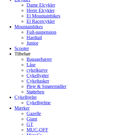
Dame Elcykler
Herre Elcykler
El Mountainbikes
El Racercykler
Mountainbikes
Full-suspension
Hardtail
Junior
Scooter
Tilbehør
Bagagebærer
Låse
cykelkurve
Cykellygter
Cykeltasker
Pleje & Smøremidler
Støtteben
Cykelhjelm
Cykelhjelme
Mærker
Gazelle
Giant
GT
MUC-OFF