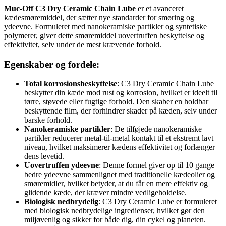
Muc-Off C3 Dry Ceramic Chain Lube
er et avanceret
kædesmøremiddel, der sætter nye standarder for smøring og
ydeevne. Formuleret med nanokeramiske partikler og syntetiske
polymerer, giver dette smøremiddel uovertruffen beskyttelse og
effektivitet, selv under de mest krævende forhold.
Egenskaber og fordele:
Total korrosionsbeskyttelse
: C3 Dry Ceramic Chain Lube
beskytter din kæde mod rust og korrosion, hvilket er ideelt til
tørre, støvede eller fugtige forhold. Den skaber en holdbar
beskyttende film, der forhindrer skader på kæden, selv under
barske forhold.
Nanokeramiske partikler
: De tilføjede nanokeramiske
partikler reducerer metal-til-metal kontakt til et ekstremt lavt
niveau, hvilket maksimerer kædens effektivitet og forlænger
dens levetid.
Uovertruffen ydeevne
: Denne formel giver op til 10 gange
bedre ydeevne sammenlignet med traditionelle kædeolier og
smøremidler, hvilket betyder, at du får en mere effektiv og
glidende kæde, der kræver mindre vedligeholdelse.
Biologisk nedbrydelig
: C3 Dry Ceramic Lube er formuleret
med biologisk nedbrydelige ingredienser, hvilket gør den
miljøvenlig og sikker for både dig, din cykel og planeten.