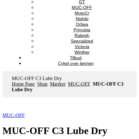
GT
MUC-OFF
MotoCr
Nishiki
Orbea
Principia
Raleigh
Specialized
Victoria
Winther
Tilbud
Cykel over lønnen
MUC-OFF C3 Lube Dry
Home Page
Shop
Mærker
MUC-OFF
MUC-OFF C3
Lube Dry
MUC-OFF
MUC-OFF C3 Lube Dry