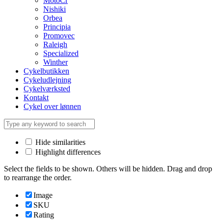
MotoCr
Nishiki
Orbea
Principia
Promovec
Raleigh
Specialized
Winther
Cykelbutikken
Cykeludlejning
Cykelværksted
Kontakt
Cykel over lønnen
Hide similarities
Highlight differences
Select the fields to be shown. Others will be hidden. Drag and drop
to rearrange the order.
Image
SKU
Rating