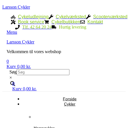
Larsson Cykler
Cykeludlejning
Cykelværksted
Scooterværksted
Book service
Cykelbutikken
Kontakt
Tlf. 42 64 20 24
Hurtig levering
Menu
Larsson Cykler
Velkommen til vores webshop
0
Kurv
0,00
kr.
Søg
×
0
Kurv
0,00
kr.
Forside
Cykler
Herrecykler