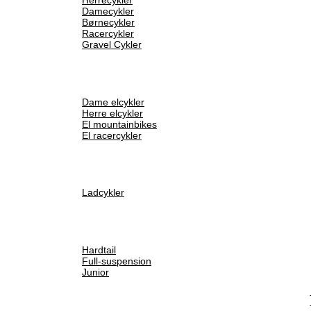
Damecykler
Børnecykler
Racercykler
Gravel Cykler
Dame elcykler
Herre elcykler
El mountainbikes
El racercykler
Ladcykler
Hardtail
Full-suspension
Junior