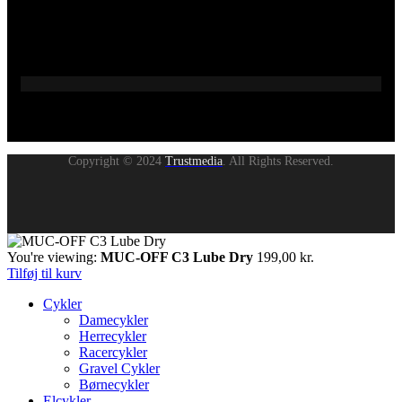
Copyright © 2024
Trustmedia
. All Rights Reserved.
You're viewing:
MUC-OFF C3 Lube Dry
199,00
kr.
Tilføj til kurv
Cykler
Damecykler
Herrecykler
Racercykler
Gravel Cykler
Børnecykler
Elcykler