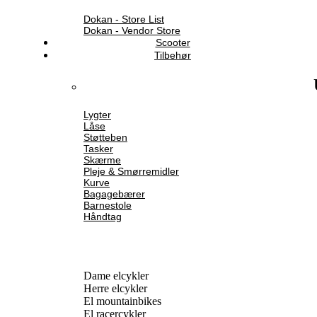
Dokan - Store List
Dokan - Vendor Store
Scooter
Tilbehør
Lygter
Låse
Støtteben
Tasker
Skærme
Pleje & Smørremidler
Kurve
Bagagebærer
Barnestole
Håndtag
Dame elcykler
Herre elcykler
El mountainbikes
El racercykler