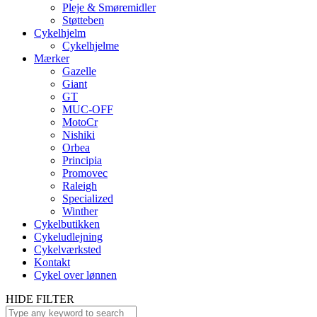
Pleje & Smøremidler
Støtteben
Cykelhjelm
Cykelhjelme
Mærker
Gazelle
Giant
GT
MUC-OFF
MotoCr
Nishiki
Orbea
Principia
Promovec
Raleigh
Specialized
Winther
Cykelbutikken
Cykeludlejning
Cykelværksted
Kontakt
Cykel over lønnen
HIDE FILTER