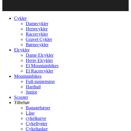
Cykler
Damecykler
Herrecykler
Racercykler
Gravel Cykler
Børnecykler
Elcykler
Dame Elcykler
Herre Elcykler
El Mountainbikes
El Racercykler
Mountainbikes
Full-suspension
Hardtail
Junior
Scooter
Tilbehør
Bagagebærer
Låse
cykelkurve
Cykellygter
Cykeltasker