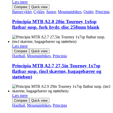
Læs mere
Compare
Quick view
Børnecykler
,
Cykler
,
Junior
,
Mountainbikes
,
Outlet
,
Principia
Principia MTB A2.0 20in Tourney 1x6sp
flatbar susp. fork hydr. disc 258mm blank
Læs mere
Compare
Quick view
Hardtail
,
Mountainbikes
,
Principia
Principia MTB A2.7 27,5in Tourney 1x7sp
flatbar susp. (incl skærme, bagagebærer og
støtteben)
Læs mere
Compare
Quick view
Hardtail
,
Mountainbikes
,
Principia