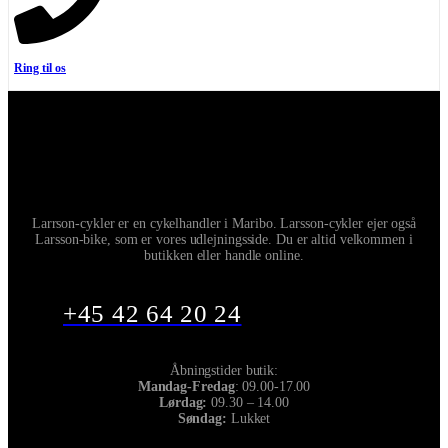
Ring til os
Larrson-cykler er en cykelhandler i Maribo. Larsson-cykler ejer også
Larsson-bike, som er vores udlejningsside. Du er altid velkommen i
butikken eller handle online.
+45 42 64 20 24
Åbningstider butik:
Mandag-Fredag
: 09.00-17.00
Lørdag:
09.30 – 14.00
Søndag:
Lukket