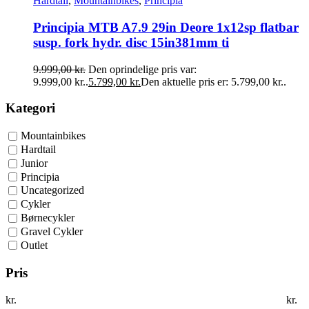
Hardtail
,
Mountainbikes
,
Principia
Principia MTB A7.9 29in Deore 1x12sp flatbar
susp. fork hydr. disc 15in381mm ti
9.999,00
kr.
Den oprindelige pris var:
9.999,00 kr..
5.799,00
kr.
Den aktuelle pris er: 5.799,00 kr..
Kategori
Mountainbikes
Hardtail
Junior
Principia
Uncategorized
Cykler
Børnecykler
Gravel Cykler
Outlet
Pris
kr.
kr.