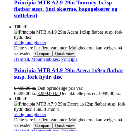
Principia MTB A2.9 29in Tourney 1x7sp
flatbar susp. (incl skærme, bagagebærer og
støtteben)
Tilbud!
Vælg muligheder
Dette vare har flere varianter. Mulighederne kan vælges på
varesiden
Compare
Quick view
Hardtail
,
Mountainbikes
,
Principia
Principia MTB A4.9 29in Acera 1x9sp flatbar
susp. fork hydr. disc
6.499,00
kr.
Den oprindelige pris var:
6.499,00 kr..
3.999,00
kr.
Den aktuelle pris er: 3.999,00 kr..
Tilbud!
Vælg muligheder
Dette vare har flere varianter. Mulighederne kan vælges på
varesiden
Compare
Quick view