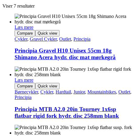
Viser 7 resultater
Læs mere
Compare
Quick view
Cykler
,
Gravel Cykler
,
Outlet
,
Principia
Principia Gravel H10 Unisex 55cm 18g
Shimano Acera hydr. disc mat mørkegrå
Læs mere
Compare
Quick view
Børnecykler
,
Cykler
,
Hardtail
,
Junior
,
Mountainbikes
,
Outlet
,
Principia
Principia MTB A2.0 20in Tourney 1x6sp
flatbar rigid fork hydr. disc 258mm blank