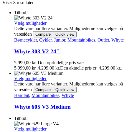
Viser 8 resultater
Tilbud!
Vælg muligheder
Dette vare har flere varianter. Mulighederne kan vælges på
varesiden
Compare
Quick view
Børnecykler
,
Cykler
,
Junior
,
Mountainbikes
,
Outlet
,
Whyte
Whyte 303 V2 24″
5.999,00
kr.
Den oprindelige pris var:
5.999,00 kr..
4.299,00
kr.
Den aktuelle pris er: 4.299,00 kr..
Vælg muligheder
Dette vare har flere varianter. Mulighederne kan vælges på
varesiden
Compare
Quick view
Hardtail
,
Mountainbikes
,
Whyte
Whyte 605 V3 Medium
Tilbud!
Vælg muligheder