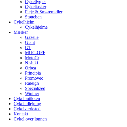
Cykellygter
Cykeltasker
Pleje & Smøremidler
Støtteben
Cykelhjelm
Cykelhjelme
Mærker
Gazelle
Giant
GT
MUC-OFF
MotoCr
Nishiki
Orbea
Principia
Promovec
Raleigh
Specialized
Winther
Cykelbutikken
Cykeludlejning
Cykelværksted
Kontakt
Cykel over lønnen