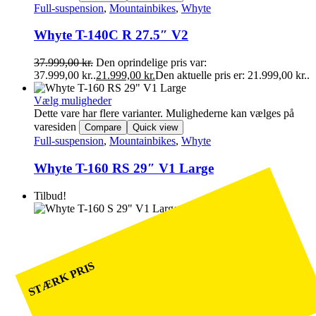
Full-suspension
,
Mountainbikes
,
Whyte
Whyte T-140C R 27.5″ V2
37.999,00
kr.
Den oprindelige pris var:
37.999,00 kr..
21.999,00
kr.
Den aktuelle pris er: 21.999,00 kr..
Vælg muligheder
Dette vare har flere varianter. Mulighederne kan vælges på
varesiden
Compare
Quick view
Full-suspension
,
Mountainbikes
,
Whyte
Whyte T-160 RS 29″ V1 Large
Tilbud!
STÆRK PRIS