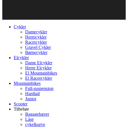
Cykler
Damecykler
Herrecykler
Racercykler
Gravel Cykler
Børnecykler
Elcykler
Dame Elcykler
Herre Elcykler
El Mountainbikes
El Racercykler
Mountainbikes
Full-suspension
Hardtail
Junior
Scooter
Tilbehør
Bagagebærer
Låse
cykelkurve