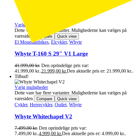
Vælg muligheder
Dette vare har flere varianter. Mulighederne kan vælges på
varesiden
Compare
Quick view
El Mountainbikes
,
Elcykler
,
Whyte
Whyte T-160 S 29″ V1 Large
41.999,00
kr.
Den oprindelige pris var:
41.999,00 kr..
21.999,00
kr.
Den aktuelle pris er: 21.999,00 kr..
Tilbud!
Vælg muligheder
Dette vare har flere varianter. Mulighederne kan vælges på
varesiden
Compare
Quick view
Cykler
,
Herrecykler
,
Outlet
,
Whyte
Whyte Whitechapel V2
7.499,00
kr.
Den oprindelige pris var:
7.499,00 kr..
4.999,00
kr.
Den aktuelle pris er: 4.999,00 kr..