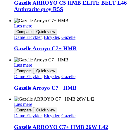
flere
Gazelle ARROYO C5 HMB ELITE BELT L46
varianter.
Anthracite grey R5S
Mulighederne
kan
vælges
Læs mere
på
Compare
Quick view
varesiden
Dame Elcykler
,
Elcykler
,
Gazelle
Gazelle Arroyo C7+ HMB
Læs mere
Compare
Quick view
Dame Elcykler
,
Elcykler
,
Gazelle
Gazelle Arroyo C7+ HMB
Læs mere
Compare
Quick view
Dame Elcykler
,
Elcykler
,
Gazelle
Gazelle ARROYO C7+ HMB 26W L42