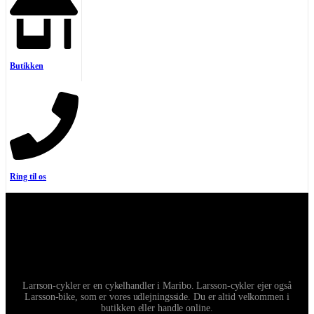
Butikken
Ring til os
Larrson-cykler er en cykelhandler i Maribo. Larsson-cykler ejer også
Larsson-bike, som er vores udlejningsside. Du er altid velkommen i
butikken eller handle online.