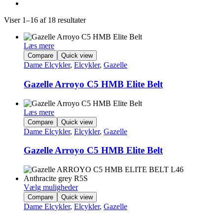
Viser 1–16 af 18 resultater
Læs mere
Compare
Quick view
Dame Elcykler
,
Elcykler
,
Gazelle
Gazelle Arroyo C5 HMB Elite Belt
Læs mere
Compare
Quick view
Dame Elcykler
,
Elcykler
,
Gazelle
Gazelle Arroyo C5 HMB Elite Belt
Vælg muligheder
Dette
Compare
Quick view
vare
Dame Elcykler
,
Elcykler
,
Gazelle
har