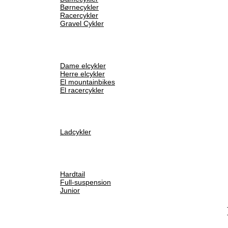
Børnecykler
Racercykler
Gravel Cykler
Dame elcykler
Herre elcykler
El mountainbikes
El racercykler
Ladcykler
Hardtail
Full-suspension
Junior