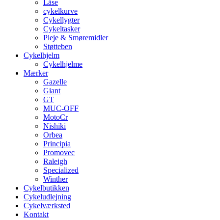
Låse
cykelkurve
Cykellygter
Cykeltasker
Pleje & Smøremidler
Støtteben
Cykelhjelm
Cykelhjelme
Mærker
Gazelle
Giant
GT
MUC-OFF
MotoCr
Nishiki
Orbea
Principia
Promovec
Raleigh
Specialized
Winther
Cykelbutikken
Cykeludlejning
Cykelværksted
Kontakt