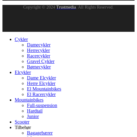
Copyright © 2024
Trustmedia
. All Rights Reserved.
Cykler
Damecykler
Herrecykler
Racercykler
Gravel Cykler
Børnecykler
Elcykler
Dame Elcykler
Herre Elcykler
El Mountainbikes
El Racercykler
Mountainbikes
Full-suspension
Hardtail
Junior
Scooter
Tilbehør
Bagagebærer