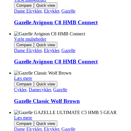
Dette
Compare
Quick view
vare
Dame Elcykler
,
Elcykler
,
Gazelle
har
flere
Gazelle Avignon C8 HMB Connect
varianter.
Mulighederne
kan
Vælg muligheder
vælges
Dette
Compare
Quick view
på
vare
Dame Elcykler
,
Elcykler
,
Gazelle
varesiden
har
flere
Gazelle Avignon C8 HMB Connect
varianter.
Mulighederne
kan
Læs mere
vælges
Compare
Quick view
på
Cykler
,
Damecykler
,
Gazelle
varesiden
Gazelle Classic Wolf Brown
Læs mere
Compare
Quick view
Dame Elcykler
,
Elcykler
,
Gazelle