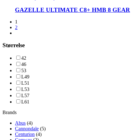
har
flere
GAZELLE ULTIMATE C8+ HMB 8 GEAR
varianter.
Mulighederne
1
kan
2
vælges
på
varesiden
Størrelse
42
46
53
L49
L51
L53
L57
L61
Brands
Abus
(4)
Cannondale
(5)
Centurion
(4)
Conway
(2)