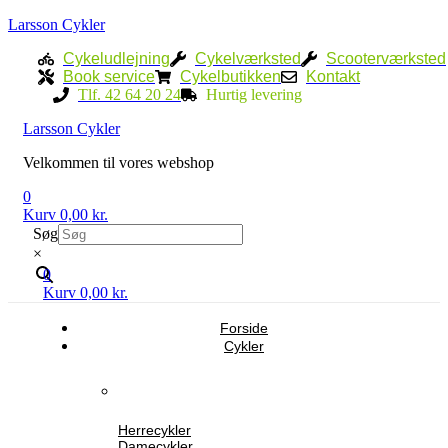
Larsson Cykler
Cykeludlejning
Cykelværksted
Scooterværksted
Book service
Cykelbutikken
Kontakt
Tlf. 42 64 20 24
Hurtig levering
Menu
Larsson Cykler
Velkommen til vores webshop
0
Kurv
0,00
kr.
Søg
×
0
Kurv
0,00
kr.
Forside
Cykler
Herrecykler
Damecykler