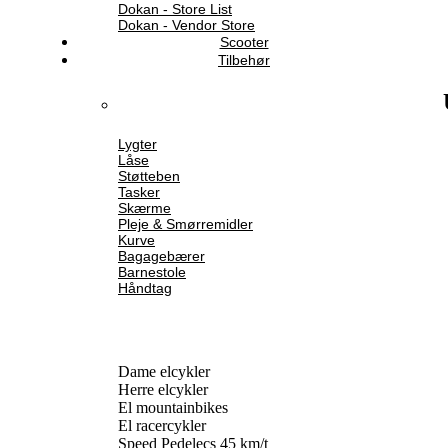
Dokan - Store List
Dokan - Vendor Store
Scooter
Tilbehør
Lygter
Låse
Støtteben
Tasker
Skærme
Pleje & Smørremidler
Kurve
Bagagebærer
Barnestole
Håndtag
Dame elcykler
Herre elcykler
El mountainbikes
El racercykler
Speed Pedelecs 45 km/t