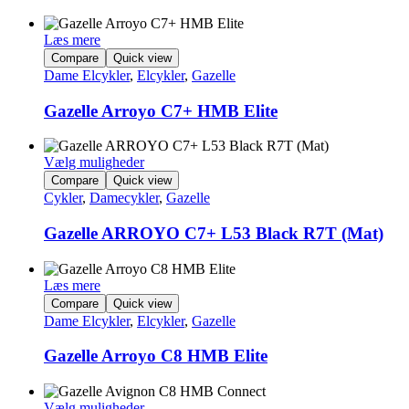
Læs mere
Compare
Quick view
Dame Elcykler
,
Elcykler
,
Gazelle
Gazelle Arroyo C7+ HMB Elite
Vælg muligheder
Dette
Compare
Quick view
vare
Cykler
,
Damecykler
,
Gazelle
har
flere
Gazelle ARROYO C7+ L53 Black R7T (Mat)
varianter.
Mulighederne
kan
Læs mere
vælges
Compare
Quick view
på
Dame Elcykler
,
Elcykler
,
Gazelle
varesiden
Gazelle Arroyo C8 HMB Elite
Vælg muligheder