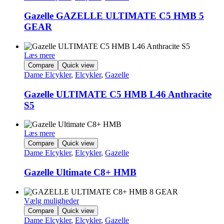
Gazelle GAZELLE ULTIMATE C5 HMB 5
GEAR
Læs mere
Compare
Quick view
Dame Elcykler
,
Elcykler
,
Gazelle
Gazelle ULTIMATE C5 HMB L46 Anthracite
S5
Læs mere
Compare
Quick view
Dame Elcykler
,
Elcykler
,
Gazelle
Gazelle Ultimate C8+ HMB
Vælg muligheder
Dette
Compare
Quick view
vare
Dame Elcykler
,
Elcykler
,
Gazelle