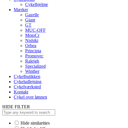
Cykelhjelme
Mærker
Gazelle
Giant
GT
MUC-OFF
MotoCr
Nishiki
Orbea
Principia
Promovec
Raleigh
Specialized
Winther
Cykelbutikken
Cykeludlejning
Cykelværksted
Kontakt
Cykel over lønnen
HIDE FILTER
Hide similarities