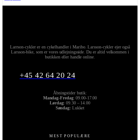
Larrson-cykler er en cykelhandler i Maribo. Larsson-cykler ejer også
Larsson-bike, som er vores udlejningsside. Du er altid velkommen i
butikken eller handle online.
+45 42 64 20 24
Åbningstider butik:
Mandag-Fredag
: 09.00-17.00
Lørdag:
09.30 – 14.00
Søndag:
Lukket
MEST POPULÆRE