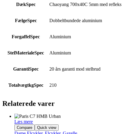
DækSpec
Chaoyang 700x40C 5mm med refleks
FælgeSpec
Dobbeltbundede aluminium
ForgaffelSpec
Aluminium
StelMaterialeSpec
Aluminium
GarantiSpec
20 års garanti mod stelbrud
TotalvægtkgSpec
210
Relaterede varer
Læs mere
Compare
Quick view
Dame Elcykler
,
Elcykler
,
Gazelle