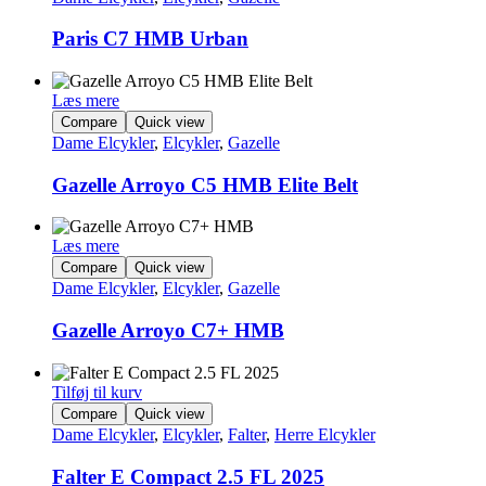
Paris C7 HMB Urban
Læs mere
Compare
Quick view
Dame Elcykler
,
Elcykler
,
Gazelle
Gazelle Arroyo C5 HMB Elite Belt
Læs mere
Compare
Quick view
Dame Elcykler
,
Elcykler
,
Gazelle
Gazelle Arroyo C7+ HMB
Tilføj til kurv
Compare
Quick view
Dame Elcykler
,
Elcykler
,
Falter
,
Herre Elcykler
Falter E Compact 2.5 FL 2025