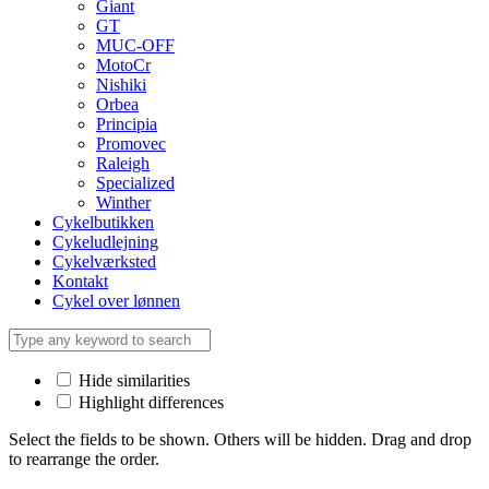
Giant
GT
MUC-OFF
MotoCr
Nishiki
Orbea
Principia
Promovec
Raleigh
Specialized
Winther
Cykelbutikken
Cykeludlejning
Cykelværksted
Kontakt
Cykel over lønnen
Hide similarities
Highlight differences
Select the fields to be shown. Others will be hidden. Drag and drop
to rearrange the order.