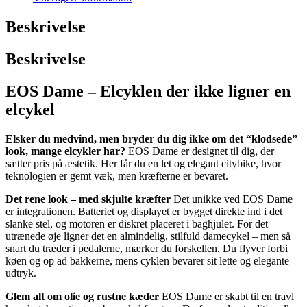
Beskrivelse
Beskrivelse
EOS Dame – Elcyklen der ikke ligner en
elcykel
Elsker du medvind, men bryder du dig ikke om det “klodsede”
look, mange elcykler har?
EOS Dame er designet til dig, der
sætter pris på æstetik. Her får du en let og elegant citybike, hvor
teknologien er gemt væk, men kræfterne er bevaret.
Det rene look – med skjulte kræfter
Det unikke ved EOS Dame
er integrationen. Batteriet og displayet er bygget direkte ind i det
slanke stel, og motoren er diskret placeret i baghjulet. For det
utrænede øje ligner det en almindelig, stilfuld damecykel – men så
snart du træder i pedalerne, mærker du forskellen. Du flyver forbi
køen og op ad bakkerne, mens cyklen bevarer sit lette og elegante
udtryk.
Glem alt om olie og rustne kæder
EOS Dame er skabt til en travl