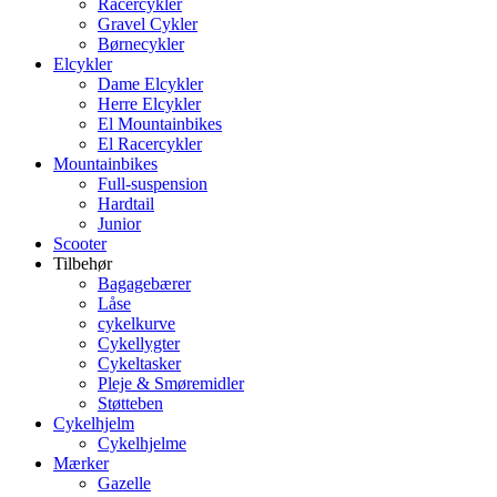
Racercykler
Gravel Cykler
Børnecykler
Elcykler
Dame Elcykler
Herre Elcykler
El Mountainbikes
El Racercykler
Mountainbikes
Full-suspension
Hardtail
Junior
Scooter
Tilbehør
Bagagebærer
Låse
cykelkurve
Cykellygter
Cykeltasker
Pleje & Smøremidler
Støtteben
Cykelhjelm
Cykelhjelme
Mærker
Gazelle