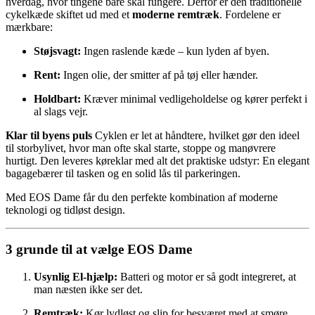
hverdag, hvor tingene bare skal fungere. Derfor er den traditionelle
cykelkæde skiftet ud med et
moderne remtræk
. Fordelene er
mærkbare:
Støjsvagt:
Ingen raslende kæde – kun lyden af byen.
Rent:
Ingen olie, der smitter af på tøj eller hænder.
Holdbart:
Kræver minimal vedligeholdelse og kører perfekt i
al slags vejr.
Klar til byens puls
Cyklen er let at håndtere, hvilket gør den ideel
til storbylivet, hvor man ofte skal starte, stoppe og manøvrere
hurtigt. Den leveres køreklar med alt det praktiske udstyr: En elegant
bagagebærer til tasken og en solid lås til parkeringen.
Med EOS Dame får du den perfekte kombination af moderne
teknologi og tidløst design.
3 grunde til at vælge EOS Dame
Usynlig El-hjælp:
Batteri og motor er så godt integreret, at
man næsten ikke ser det.
Remtræk:
Kør lydløst og slip for besværet med at smøre