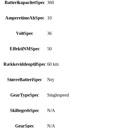
BatterikapacitetSpec
360
AmperetimeAhSpec
10
VoltSpec
36
EffektiNMSpec
50
RækkeviddeoptilSpec
60 km
StørreBatteriSpec
Nej
GearTypeSpec
Singlespeed
SkiftegrebSpec
N/A
GearSpec
N/A