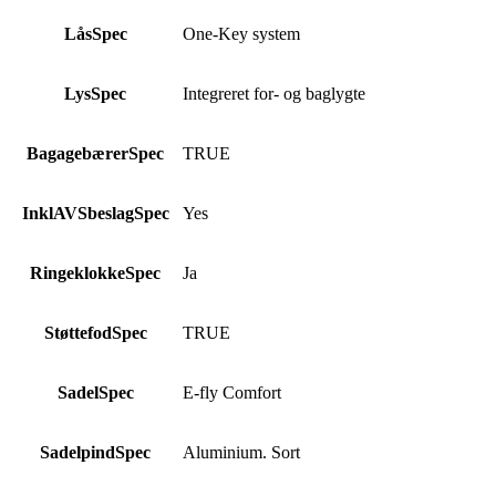
LåsSpec
One-Key system
LysSpec
Integreret for- og baglygte
BagagebærerSpec
TRUE
InklAVSbeslagSpec
Yes
RingeklokkeSpec
Ja
StøttefodSpec
TRUE
SadelSpec
E-fly Comfort
SadelpindSpec
Aluminium. Sort