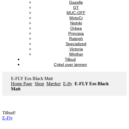
Gazelle
GT
MUC-OFF
MotoCr
Nishiki
Orbea
Principia
Raleigh
Specialized
Victoria
Winther
Tilbud
Cykel over lønnen
E-FLY Eos Black Matt
Home Page
Shop
Mærker
E-fly
E-FLY Eos Black
Matt
Tilbud!
E-Fly