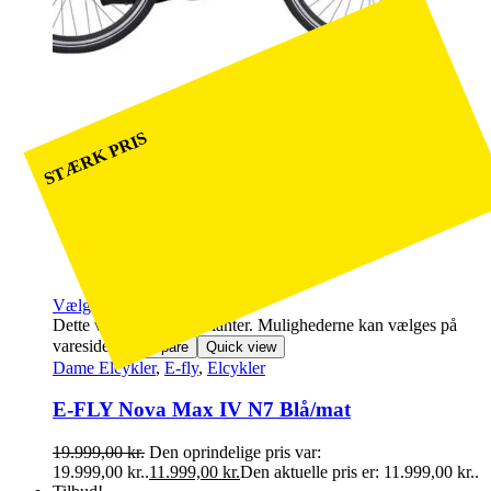
STÆRK PRIS
Vælg muligheder
Dette vare har flere varianter. Mulighederne kan vælges på
varesiden
Compare
Quick view
Dame Elcykler
,
E-fly
,
Elcykler
E-FLY Nova Max IV N7 Blå/mat
19.999,00
kr.
Den oprindelige pris var:
19.999,00 kr..
11.999,00
kr.
Den aktuelle pris er: 11.999,00 kr..