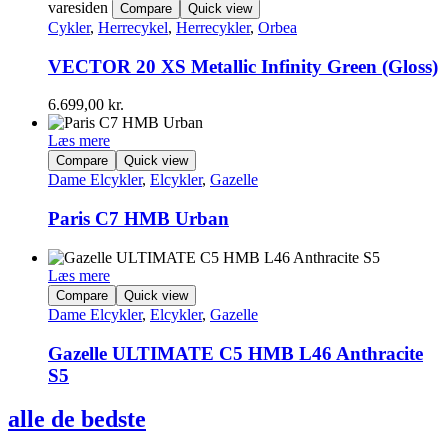
varesiden
Compare
Quick view
Cykler
,
Herrecykel
,
Herrecykler
,
Orbea
VECTOR 20 XS Metallic Infinity Green (Gloss)
6.699,00
kr.
Læs mere
Compare
Quick view
Dame Elcykler
,
Elcykler
,
Gazelle
Paris C7 HMB Urban
Læs mere
Compare
Quick view
Dame Elcykler
,
Elcykler
,
Gazelle
Gazelle ULTIMATE C5 HMB L46 Anthracite
S5
alle de bedste
cykelmærker