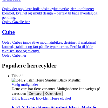
Oplev det populære hollandske cykelmærke, der kombinerer
komfort, kvalitet og smukt design – perfekt til både hverdag og
pendling.
Oplev Gazelle her
Cube
Oplev Cubes innovative mountainbikes, designet til maksimal
kontrol, stabilitet og fart på alle typer terræn. Perfekt til både
tekniske spor og eventyr.
Oplev Cube her
Populære herrecykler
Tilbud!
Vælg muligheder
Dette vare har flere varianter. Mulighederne kan vælges på
varesiden
Compare
Quick view
E-fly
,
ELcykel
,
Elcykler
,
Herre elcykel
E-FLY Titan Herre Stardust Black Metallic