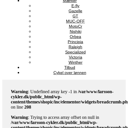
Mærker
E-fly
Gazelle
GT
MUC-OFF
MotoCr
Nishiki
Orbea
Principia
Raleigh
Specialized
Victoria
Winther
Tilbud
Cykel over lønnen
Warning
: Undefined array key -1 in
/var/www/larsson-
cykler.dk/public_html/wp-
content/themes/shopic/inc/elementor/widgets/breadcrumb.p
on line
208
Warning
: Trying to access array offset on null in
/var/www/larsson-cykler.dk/public_html/wp-
content/themes/shopic/inc/elementor/widgets/breadcrumb.p