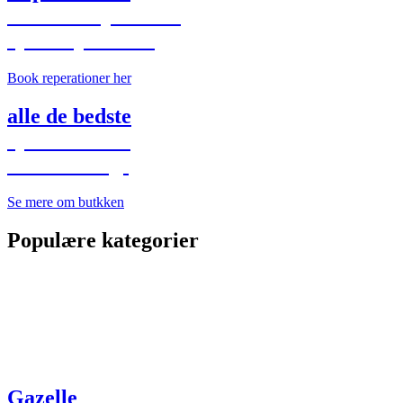
Scooter reperation
cykelreparation
Book reperationer her
alle de bedste
cykelmærker
Stort udvalg!
Se mere om butkken
Populære kategorier
Gazelle