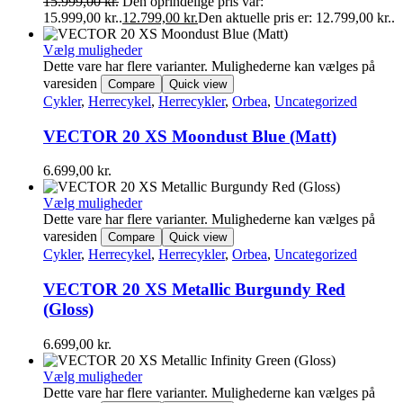
15.999,00
kr.
Den oprindelige pris var:
15.999,00 kr..
12.799,00
kr.
Den aktuelle pris er: 12.799,00 kr..
Vælg muligheder
Dette vare har flere varianter. Mulighederne kan vælges på
varesiden
Compare
Quick view
Cykler
,
Herrecykel
,
Herrecykler
,
Orbea
,
Uncategorized
VECTOR 20 XS Moondust Blue (Matt)
6.699,00
kr.
Vælg muligheder
Dette vare har flere varianter. Mulighederne kan vælges på
varesiden
Compare
Quick view
Cykler
,
Herrecykel
,
Herrecykler
,
Orbea
,
Uncategorized
VECTOR 20 XS Metallic Burgundy Red
(Gloss)
6.699,00
kr.
Vælg muligheder
Dette vare har flere varianter. Mulighederne kan vælges på