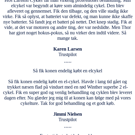
Hos Larsson Cykler får man virkelig professionel behandling. Min
elcykel var begyndt at køre som almindelig cykel. Den blev
afleveret og gennemset. Fik den tilbage, og den ville stadig ikke
virke. Fik så oplyst, at batteriet var defekt, og man kunne ikke skaffe
nye batterier. Så fandt jeg et batteri på nettet. Det knep stadig. Fik at
vide, at det var motoren og andre ting, der var nedslidte. Men Thor
har gjort noget hokus-pokus, så nu virker den indtil videre. Så
mange tak.
Karen Larsen
Trustpilot
Så fik konen endelig købt en elcykel
Så fik konen endelig købt en el-cykel. Havde i lang tid gået og
trykket næsen flad på vinduet med en rød Winther superbe 2 el-
cykel. Fik en super god og venlig behandling og cyklen blev leveret
dagen efter. Nu glæder jeg mig til at konen kan følge med på vores
cykelture. Tak for god behandling og et godt køb.
Jimmi Nielsen
Trustpilot