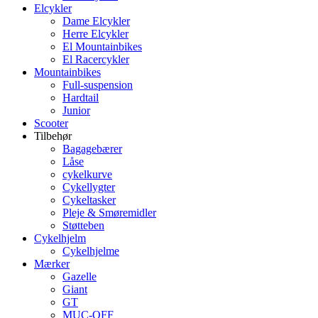
Elcykler
Dame Elcykler
Herre Elcykler
El Mountainbikes
El Racercykler
Mountainbikes
Full-suspension
Hardtail
Junior
Scooter
Tilbehør
Bagagebærer
Låse
cykelkurve
Cykellygter
Cykeltasker
Pleje & Smøremidler
Støtteben
Cykelhjelm
Cykelhjelme
Mærker
Gazelle
Giant
GT
MUC-OFF