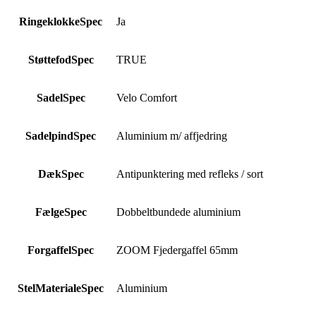
RingeklokkeSpec
Ja
StøttefodSpec
TRUE
SadelSpec
Velo Comfort
SadelpindSpec
Aluminium m/ affjedring
DækSpec
Antipunktering med refleks / sort
FælgeSpec
Dobbeltbundede aluminium
ForgaffelSpec
ZOOM Fjedergaffel 65mm
StelMaterialeSpec
Aluminium