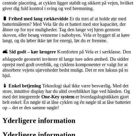
centrale placering, at cyklen ligger stabilt og sikkert på vejen, hvilket
giver dig fuld kontrol i sving og ved bremsning.
🔋 Frihed med lang rækkevidde
Er du træt af at holde øje med
batterimåleren? Med Vela får du et batteri med stor kapacitet, der
åbner op for nye muligheder. Tag den lange vej hjem gennem
skoven, eller besøg vennerne i nabobyen. Vela er bygget til at køre
langt, og du løber ikke tør for energi, før du er fremme.
🛋️ Sid godt – kør længere
Komforten på Vela er i særklasse. Den
afslappede geometri inviterer til lange ture uden ømhed. Du sidder
oprejst med godt overblik, og cyklens komponenter er valgt for at
absorbere vejens ujævnheder bedst muligt. Det er ren luksus på to
hjul.
📱 Enkel betjening
Teknologi skal ikke være besværlig. Med det
store, intuitive display har du altid overblikket lige ved hånden. Og
med det integrerede
One-Key system
er hverdagslogistikken gjort
helt enkel: Én nøgle til at låse cyklen og én nøgle til at låse batteriet
op – det er den samme nøgle!
Yderligere information
Yderligere information