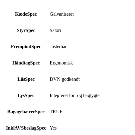
KædeSpec
Galvaniseret
StyrSpec
Satori
FrempindSpec
Justerbar
HåndtagSpec
Ergonomisk
LåsSpec
DVN godkendt
LysSpec
Integreret for- og baglygte
BagagebærerSpec
TRUE
InklAVSbeslagSpec
Yes