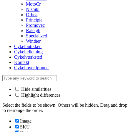
MotoCr
Nishiki
Orbea
Principia
Promovec
Raleigh
Specialized
Winther
Cykelbutikken
Cykeludlejning
Cykelværksted
Kontakt
Cykel over lønnen
Hide similarities
Highlight differences
Select the fields to be shown. Others will be hidden. Drag and drop
to rearrange the order.
Image
SKU