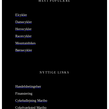
MEST POPULÆRE
Elcykler
Damecykler
Herrecykler
Racercykler
Mountainbikes
Børnecykler
NYTTIGE LINKS
Handelsbetingelser
Finansiering
Cykeludlejning Maribo
Cykelværksted Maribo