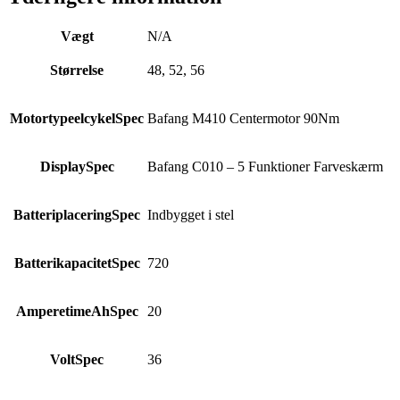
Vægt
N/A
Størrelse
48, 52, 56
MotortypeelcykelSpec
Bafang M410 Centermotor 90Nm
DisplaySpec
Bafang C010 – 5 Funktioner Farveskærm
BatteriplaceringSpec
Indbygget i stel
BatterikapacitetSpec
720
AmperetimeAhSpec
20
VoltSpec
36