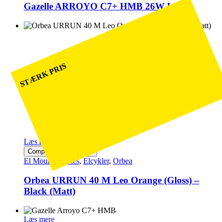
Gazelle ARROYO C7+ HMB 26W L42
STÆRK PRIS
Læs mere
Compare
Quick view
El Mountainbikes
,
Elcykler
,
Orbea
Orbea URRUN 40 M Leo Orange (Gloss) –
Black (Matt)
Læs mere