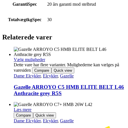
GarantiSpec
20 års garanti mod stelbrud
TotalvægtkgSpec
30
Relaterede varer
Vælg muligheder
Dette vare har flere varianter. Mulighederne kan vælges på
varesiden
Compare
Quick view
Dame Elcykler
,
Elcykler
,
Gazelle
Gazelle ARROYO C5 HMB ELITE BELT L46
Anthracite grey R5S
Læs mere
Compare
Quick view
Dame Elcykler
,
Elcykler
,
Gazelle