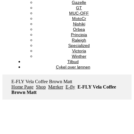
Gazelle
GT
MUC-OFF
MotoCr
Nishiki
Orbea
Principia
Raleigh
Specialized
Victoria
Winther
Tilbud
Cykel over lønnen
E-FLY Vela Coffee Brown Matt
Home Page
Shop
Mærker
E-fly
E-FLY Vela Coffee
Brown Matt