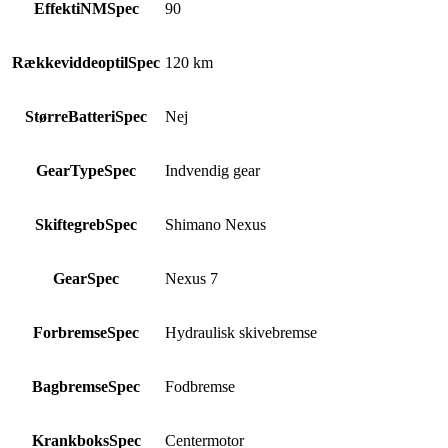
EffektiNMSpec
90
RækkeviddeoptilSpec
120 km
StørreBatteriSpec
Nej
GearTypeSpec
Indvendig gear
SkiftegrebSpec
Shimano Nexus
GearSpec
Nexus 7
ForbremseSpec
Hydraulisk skivebremse
BagbremseSpec
Fodbremse
KrankboksSpec
Centermotor