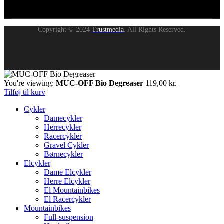
Copyright © 2024
Trustmedia
. All Rights Reserved.
You're viewing:
MUC-OFF Bio Degreaser
119,00
kr.
Tilføj til kurv
Cykler
Damecykler
Herrecykler
Racercykler
Gravel Cykler
Børnecykler
Elcykler
Dame Elcykler
Herre Elcykler
El Mountainbikes
El Racercykler
Mountainbikes
Full-suspension