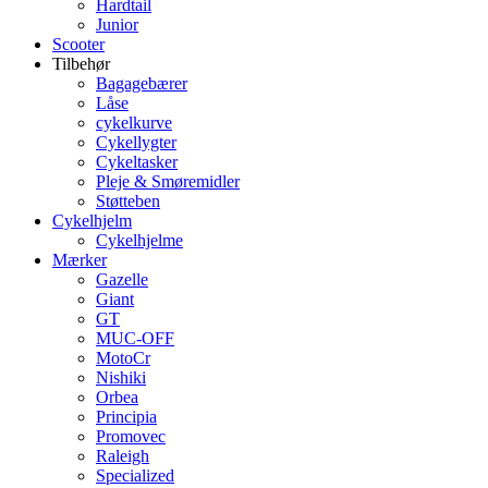
Hardtail
Junior
Scooter
Tilbehør
Bagagebærer
Låse
cykelkurve
Cykellygter
Cykeltasker
Pleje & Smøremidler
Støtteben
Cykelhjelm
Cykelhjelme
Mærker
Gazelle
Giant
GT
MUC-OFF
MotoCr
Nishiki
Orbea
Principia
Promovec
Raleigh
Specialized