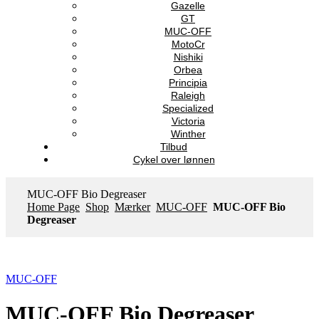
Gazelle
GT
MUC-OFF
MotoCr
Nishiki
Orbea
Principia
Raleigh
Specialized
Victoria
Winther
Tilbud
Cykel over lønnen
MUC-OFF Bio Degreaser
Home Page
Shop
Mærker
MUC-OFF
MUC-OFF Bio
Degreaser
MUC-OFF
MUC-OFF Bio Degreaser