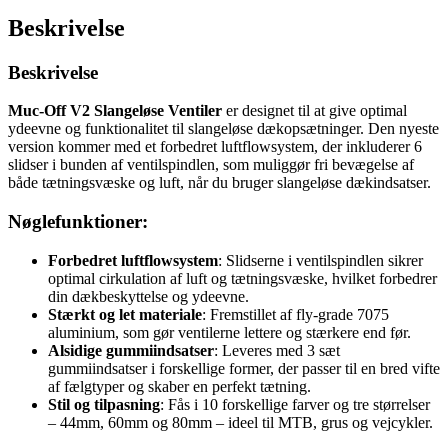
Beskrivelse
Beskrivelse
Muc-Off V2 Slangeløse Ventiler
er designet til at give optimal
ydeevne og funktionalitet til slangeløse dækopsætninger. Den nyeste
version kommer med et forbedret luftflowsystem, der inkluderer 6
slidser i bunden af ventilspindlen, som muliggør fri bevægelse af
både tætningsvæske og luft, når du bruger slangeløse dækindsatser.
Nøglefunktioner:
Forbedret luftflowsystem
: Slidserne i ventilspindlen sikrer
optimal cirkulation af luft og tætningsvæske, hvilket forbedrer
din dækbeskyttelse og ydeevne.
Stærkt og let materiale
: Fremstillet af fly-grade 7075
aluminium, som gør ventilerne lettere og stærkere end før.
Alsidige gummiindsatser
: Leveres med 3 sæt
gummiindsatser i forskellige former, der passer til en bred vifte
af fælgtyper og skaber en perfekt tætning.
Stil og tilpasning
: Fås i 10 forskellige farver og tre størrelser
– 44mm, 60mm og 80mm – ideel til MTB, grus og vejcykler.