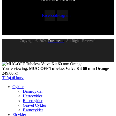
Facebook
Instagram
Copyright © 2024
Trustmedia
. All Rights Reserved.
You're viewing:
MUC-OFF Tubeless Valve Kit 60 mm Orange
249,00
kr.
Tilføj til kurv
Cykler
Damecykler
Herrecykler
Racercykler
Gravel Cykler
Børnecykler
Elcykler