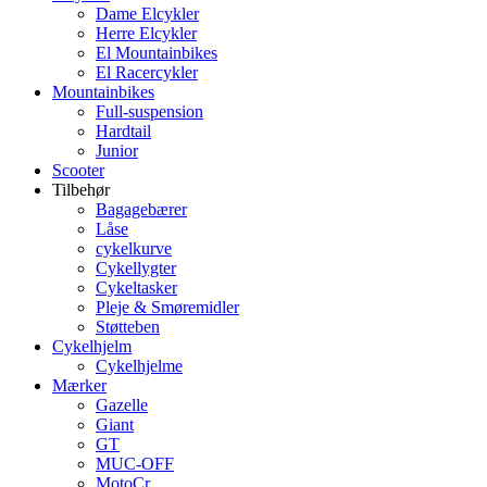
Dame Elcykler
Herre Elcykler
El Mountainbikes
El Racercykler
Mountainbikes
Full-suspension
Hardtail
Junior
Scooter
Tilbehør
Bagagebærer
Låse
cykelkurve
Cykellygter
Cykeltasker
Pleje & Smøremidler
Støtteben
Cykelhjelm
Cykelhjelme
Mærker
Gazelle
Giant
GT
MUC-OFF
MotoCr