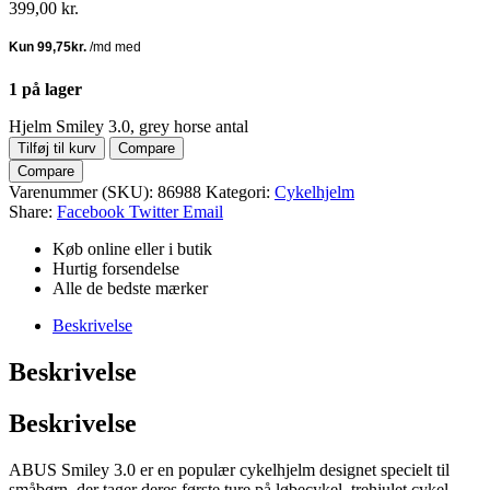
399,00
kr.
1 på lager
Hjelm Smiley 3.0, grey horse antal
Tilføj til kurv
Compare
Compare
Varenummer (SKU):
86988
Kategori:
Cykelhjelm
Share:
Facebook
Twitter
Email
Køb online eller i butik
Hurtig forsendelse
Alle de bedste mærker
Beskrivelse
Beskrivelse
Beskrivelse
ABUS Smiley 3.0 er en populær cykelhjelm designet specielt til
småbørn, der tager deres første ture på løbecykel, trehjulet cykel