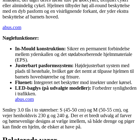
eller almindelig cykel. Hjelmen tilbyder høj all-round beskyttelse
med en dyb pasform og en visirlignende forkant, der yder ekstra
beskyttelse af barnets hoved.
abus.com
Nøglefunktioner:
In-Mould konstruktion:
Sikrer en permanent forbindelse
mellem yderskallen og det stødabsorberende hjelmmateriale
(EPS).
Justerbart pasformssystem:
Højdejusterbart system med
plads til hestehale, hvilket gør det nemt at tilpasse hjelmen til
barnets hovedstørrelse og frisure.
Fluenet:
Integreret net beskytter mod insekter under kørsel.
LED-baglys (på udvalgte modeller):
Forbedrer synligheden
i trafikken.
abus.com
Smiley 3.0 fås i to størrelser: S (45-50 cm) og M (50-55 cm), og
vejer henholdsvis 230 g og 240 g. Der er et bredt udvalg af farver
og børnevenlige designs at vælge imellem, så både drenge og piger
kan finde en hjelm, de elsker at have på.
Relaterede varer