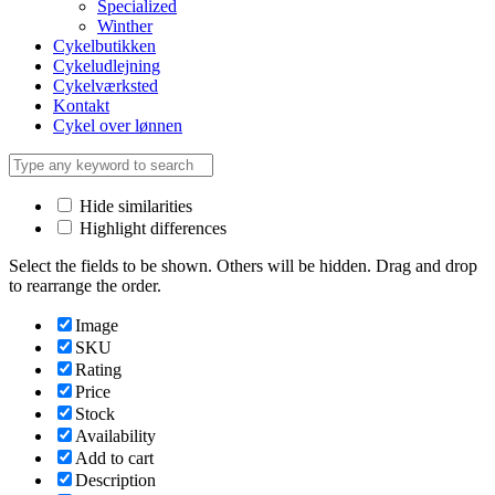
Specialized
Winther
Cykelbutikken
Cykeludlejning
Cykelværksted
Kontakt
Cykel over lønnen
Hide similarities
Highlight differences
Select the fields to be shown. Others will be hidden. Drag and drop
to rearrange the order.
Image
SKU
Rating
Price
Stock
Availability
Add to cart
Description