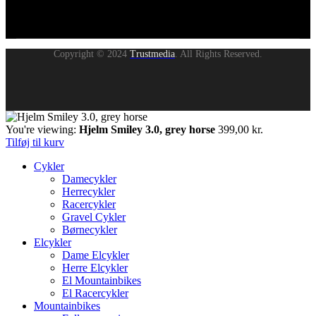
Copyright © 2024
Trustmedia
. All Rights Reserved.
You're viewing:
Hjelm Smiley 3.0, grey horse
399,00
kr.
Tilføj til kurv
Cykler
Damecykler
Herrecykler
Racercykler
Gravel Cykler
Børnecykler
Elcykler
Dame Elcykler
Herre Elcykler
El Mountainbikes
El Racercykler
Mountainbikes