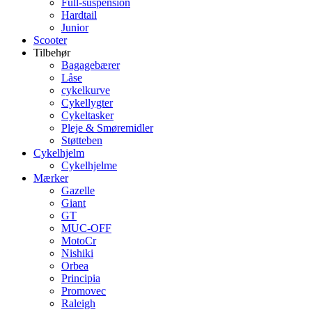
Full-suspension
Hardtail
Junior
Scooter
Tilbehør
Bagagebærer
Låse
cykelkurve
Cykellygter
Cykeltasker
Pleje & Smøremidler
Støtteben
Cykelhjelm
Cykelhjelme
Mærker
Gazelle
Giant
GT
MUC-OFF
MotoCr
Nishiki
Orbea
Principia
Promovec
Raleigh