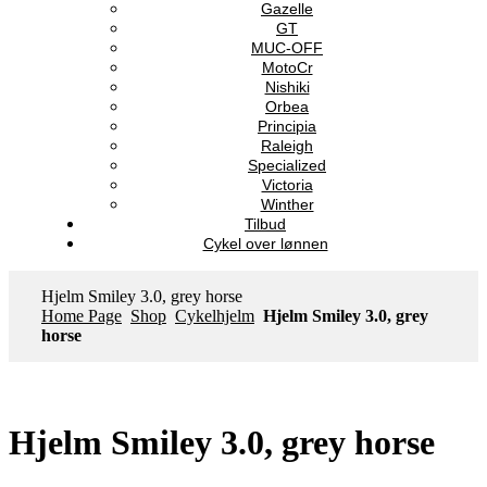
Gazelle
GT
MUC-OFF
MotoCr
Nishiki
Orbea
Principia
Raleigh
Specialized
Victoria
Winther
Tilbud
Cykel over lønnen
Hjelm Smiley 3.0, grey horse
Home Page
Shop
Cykelhjelm
Hjelm Smiley 3.0, grey
horse
Hjelm Smiley 3.0, grey horse