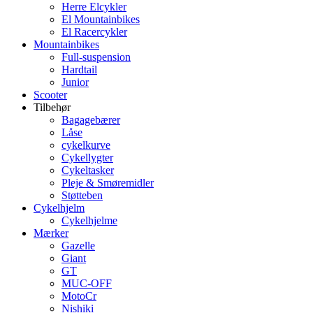
Herre Elcykler
El Mountainbikes
El Racercykler
Mountainbikes
Full-suspension
Hardtail
Junior
Scooter
Tilbehør
Bagagebærer
Låse
cykelkurve
Cykellygter
Cykeltasker
Pleje & Smøremidler
Støtteben
Cykelhjelm
Cykelhjelme
Mærker
Gazelle
Giant
GT
MUC-OFF
MotoCr
Nishiki