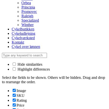
Orbea
Principia
Promovec
Raleigh
Specialized
Winther
Cykelbutikken
Cykeludlejning
Cykelværksted
Kontakt
Cykel over lønnen
Hide similarities
Highlight differences
Select the fields to be shown. Others will be hidden. Drag and drop
to rearrange the order.
Image
SKU
Rating
Price