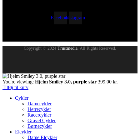
Facebook
Instagram
Copyright © 2024
Trustmedia
. All Rights Reserved.
You're viewing:
Hjelm Smiley 3.0, purple star
399,00
kr.
Tilføj til kurv
Cykler
Damecykler
Herrecykler
Racercykler
Gravel Cykler
Børnecykler
Elcykler
Dame Elcykler