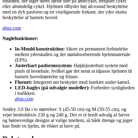
småbørn, der tager deres første ture på løbecykel, trehjulet cykel
eller almindelig cykel. Hjelmen tilbyder høj all-round beskyttelse
med en dyb pasform og en visirlignende forkant, der yder ekstra
beskyttelse af barnets hoved.
abus.com
Nøglefunktioner:
In-Mould konstruktion:
Sikrer en permanent forbindelse
mellem yderskallen og det stødabsorberende hjelmmateriale
(EPS).
Justerbart pasformssystem:
Højdejusterbart system med
plads til hestehale, hvilket gør det nemt at tilpasse hjelmen til
barnets hovedstørrelse og frisure.
Fluenet:
Integreret net beskytter mod insekter under kørsel.
LED-baglys (på udvalgte modeller):
Forbedrer synligheden
i trafikken.
abus.com
Smiley 3.0 fås i to størrelser: S (45-50 cm) og M (50-55 cm), og
vejer henholdsvis 230 g og 240 g. Der er et bredt udvalg af farver
og børnevenlige designs at vælge imellem, så både drenge og piger
kan finde en hjelm, de elsker at have på.