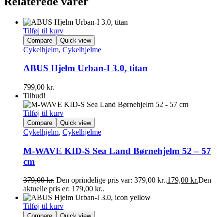
Relaterede varer
Tilføj til kurv
Compare
Quick view
Cykelhjelm
,
Cykelhjelme
ABUS Hjelm Urban-I 3.0, titan
799,00
kr.
Tilbud!
Tilføj til kurv
Compare
Quick view
Cykelhjelm
,
Cykelhjelme
M-WAVE KID-S Sea Land Børnehjelm 52 – 57
cm
379,00
kr.
Den oprindelige pris var: 379,00 kr..
179,00
kr.
Den
aktuelle pris er: 179,00 kr..
Tilføj til kurv
Compare
Quick view