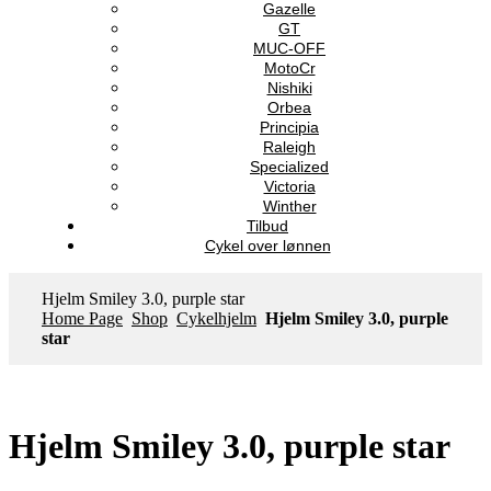
Gazelle
GT
MUC-OFF
MotoCr
Nishiki
Orbea
Principia
Raleigh
Specialized
Victoria
Winther
Tilbud
Cykel over lønnen
Hjelm Smiley 3.0, purple star
Home Page
Shop
Cykelhjelm
Hjelm Smiley 3.0, purple
star
Hjelm Smiley 3.0, purple star