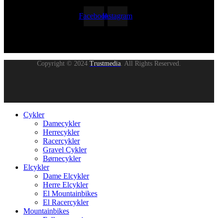
Facebook
Instagram
Copyright © 2024
Trustmedia
. All Rights Reserved.
Cykler
Damecykler
Herrecykler
Racercykler
Gravel Cykler
Børnecykler
Elcykler
Dame Elcykler
Herre Elcykler
El Mountainbikes
El Racercykler
Mountainbikes