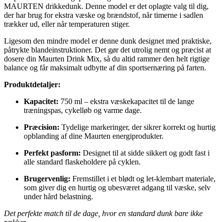
MAURTEN drikkedunk. Denne model er det oplagte valg til dig,
der har brug for ekstra væske og brændstof, når timerne i sadlen
trækker ud, eller når temperaturen stiger.
Ligesom den mindre model er denne dunk designet med praktiske,
påtrykte blandeinstruktioner. Det gør det utrolig nemt og præcist at
dosere din Maurten Drink Mix, så du altid rammer den helt rigtige
balance og får maksimalt udbytte af din sportsernæring på farten.
Produktdetaljer:
Kapacitet:
750 ml – ekstra væskekapacitet til de lange
træningspas, cykelløb og varme dage.
Præcision:
Tydelige markeringer, der sikrer korrekt og hurtig
opblanding af dine Maurten energiprodukter.
Perfekt pasform:
Designet til at sidde sikkert og godt fast i
alle standard flaskeholdere på cyklen.
Brugervenlig:
Fremstillet i et blødt og let-klembart materiale,
som giver dig en hurtig og ubesværet adgang til væske, selv
under hård belastning.
Det perfekte match til de dage, hvor en standard dunk bare ikke