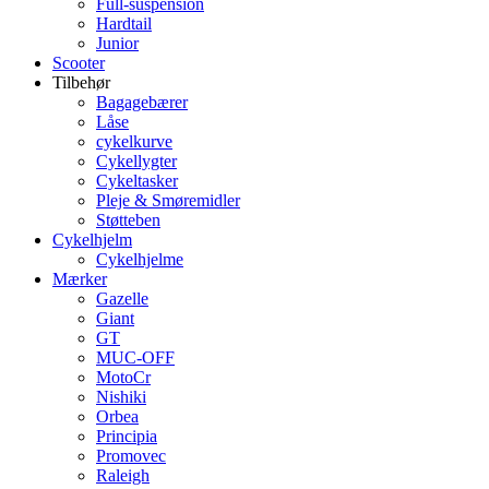
Full-suspension
Hardtail
Junior
Scooter
Tilbehør
Bagagebærer
Låse
cykelkurve
Cykellygter
Cykeltasker
Pleje & Smøremidler
Støtteben
Cykelhjelm
Cykelhjelme
Mærker
Gazelle
Giant
GT
MUC-OFF
MotoCr
Nishiki
Orbea
Principia
Promovec
Raleigh