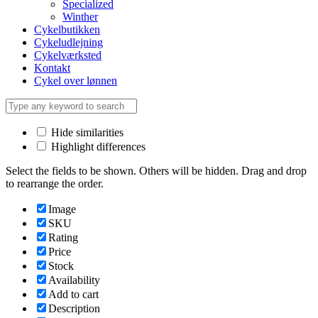
Specialized
Winther
Cykelbutikken
Cykeludlejning
Cykelværksted
Kontakt
Cykel over lønnen
Hide similarities
Highlight differences
Select the fields to be shown. Others will be hidden. Drag and drop
to rearrange the order.
Image
SKU
Rating
Price
Stock
Availability
Add to cart
Description