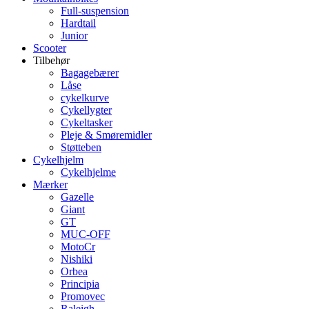
Full-suspension
Hardtail
Junior
Scooter
Tilbehør
Bagagebærer
Låse
cykelkurve
Cykellygter
Cykeltasker
Pleje & Smøremidler
Støtteben
Cykelhjelm
Cykelhjelme
Mærker
Gazelle
Giant
GT
MUC-OFF
MotoCr
Nishiki
Orbea
Principia
Promovec
Raleigh