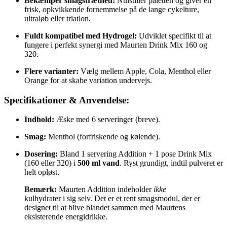
Bekæmper smagstræthed:
Nulstiller paletten og giver en
frisk, opkvikkende fornemmelse på de lange cykelture,
ultraløb eller triatlon.
Fuldt kompatibel med Hydrogel:
Udviklet specifikt til at
fungere i perfekt synergi med Maurten Drink Mix 160 og
320.
Flere varianter:
Vælg mellem Apple, Cola, Menthol eller
Orange for at skabe variation undervejs.
Specifikationer & Anvendelse:
Indhold:
Æske med 6 serveringer (breve).
Smag:
Menthol (forfriskende og kølende).
Dosering:
Bland 1 servering Addition + 1 pose Drink Mix
(160 eller 320) i
500 ml vand
. Ryst grundigt, indtil pulveret er
helt opløst.
Bemærk:
Maurten Addition indeholder
ikke
kulhydrater i sig selv. Det er et rent smagsmodul, der er
designet til at blive blandet sammen med Maurtens
eksisterende energidrikke.