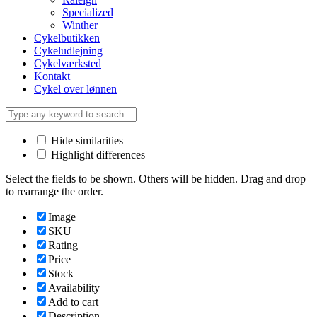
Specialized
Winther
Cykelbutikken
Cykeludlejning
Cykelværksted
Kontakt
Cykel over lønnen
Hide similarities
Highlight differences
Select the fields to be shown. Others will be hidden. Drag and drop
to rearrange the order.
Image
SKU
Rating
Price
Stock
Availability
Add to cart
Description