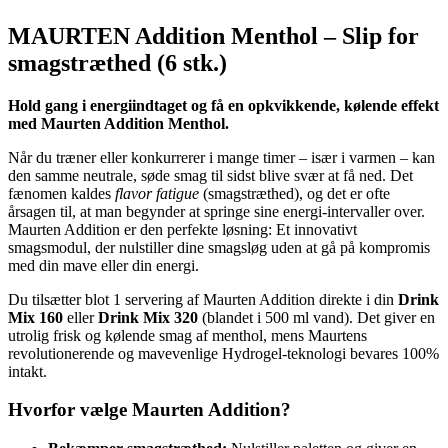
MAURTEN Addition Menthol – Slip for
smagstræthed (6 stk.)
Hold gang i energiindtaget og få en opkvikkende, kølende effekt
med Maurten Addition Menthol.
Når du træner eller konkurrerer i mange timer – især i varmen – kan
den samme neutrale, søde smag til sidst blive svær at få ned. Det
fænomen kaldes
flavor fatigue
(smagstræthed), og det er ofte
årsagen til, at man begynder at springe sine energi-intervaller over.
Maurten Addition er den perfekte løsning: Et innovativt
smagsmodul, der nulstiller dine smagsløg uden at gå på kompromis
med din mave eller din energi.
Du tilsætter blot 1 servering af Maurten Addition direkte i din
Drink
Mix 160
eller
Drink Mix 320
(blandet i 500 ml vand). Det giver en
utrolig frisk og kølende smag af menthol, mens Maurtens
revolutionerende og mavevenlige Hydrogel-teknologi bevares 100%
intakt.
Hvorfor vælge Maurten Addition?