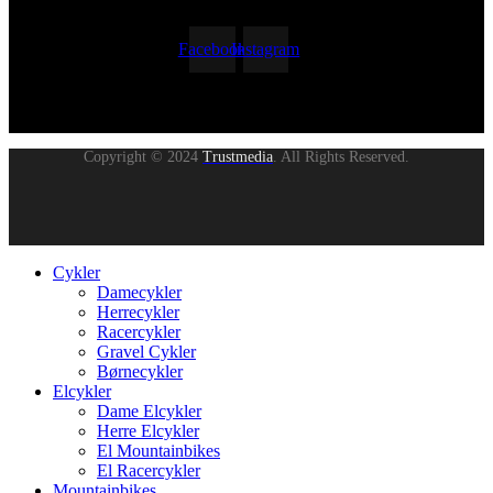
Facebook
Instagram
Copyright © 2024
Trustmedia
. All Rights Reserved.
Cykler
Damecykler
Herrecykler
Racercykler
Gravel Cykler
Børnecykler
Elcykler
Dame Elcykler
Herre Elcykler
El Mountainbikes
El Racercykler
Mountainbikes