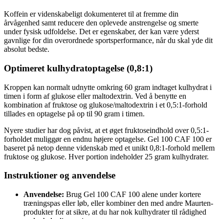
Koffein er videnskabeligt dokumenteret til at fremme din
årvågenhed samt reducere den oplevede anstrengelse og smerte
under fysisk udfoldelse. Det er egenskaber, der kan være yderst
gavnlige for din overordnede sportsperformance, når du skal yde dit
absolut bedste.
Optimeret kulhydratoptagelse (0,8:1)
Kroppen kan normalt udnytte omkring 60 gram indtaget kulhydrat i
timen i form af glukose eller maltodextrin. Ved å benytte en
kombination af fruktose og glukose/maltodextrin i et 0,5:1-forhold
tillades en optagelse på op til 90 gram i timen.
Nyere studier har dog påvist, at et øget fruktoseindhold over 0,5:1-
forholdet muliggør en endnu højere optagelse. Gel 100 CAF 100 er
baseret på netop denne videnskab med et unikt 0,8:1-forhold mellem
fruktose og glukose. Hver portion indeholder 25 gram kulhydrater.
Instruktioner og anvendelse
Anvendelse:
Brug Gel 100 CAF 100 alene under kortere
træningspas eller løb, eller kombiner den med andre Maurten-
produkter for at sikre, at du har nok kulhydrater til rådighed