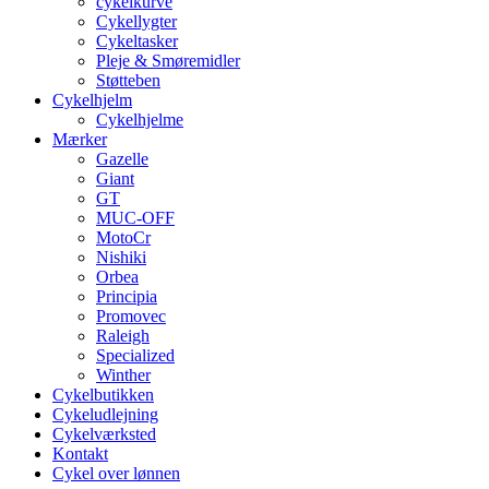
cykelkurve
Cykellygter
Cykeltasker
Pleje & Smøremidler
Støtteben
Cykelhjelm
Cykelhjelme
Mærker
Gazelle
Giant
GT
MUC-OFF
MotoCr
Nishiki
Orbea
Principia
Promovec
Raleigh
Specialized
Winther
Cykelbutikken
Cykeludlejning
Cykelværksted
Kontakt
Cykel over lønnen