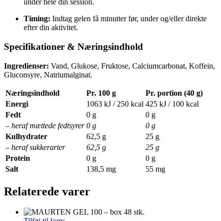
under hele din session.
Timing:
Indtag gelen få minutter før, under og/eller direkte
efter din aktivitet.
Specifikationer & Næringsindhold
Ingredienser:
Vand, Glukose, Fruktose, Calciumcarbonat, Koffein,
Gluconsyre, Natriumalginat.
Næringsindhold
Pr. 100 g
Pr. portion (40 g)
Energi
1063 kJ / 250 kcal
425 kJ / 100 kcal
Fedt
0 g
0 g
– heraf mættede fedtsyrer
0 g
0 g
Kulhydrater
62,5 g
25 g
– heraf sukkerarter
62,5 g
25 g
Protein
0 g
0 g
Salt
138,5 mg
55 mg
Relaterede varer
Tilføj til kurv