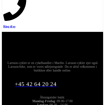
Ring til os
Larrson-cykler er en cykelhandler i Maribo. Larsson-cykler ejer også
Larsson-bike, som er vores udlejningsside. Du er altid velkommen i
butikken eller handle online.
+45 42 64 20 24
Åbningstider butik:
Mandag-Fredag
: 09.00-17.00
Lørdag:
09.30 – 14.00