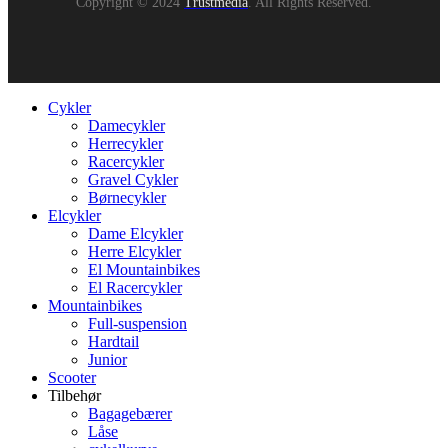
Copyright © 2024
Trustmedia
. All Rights Reserved.
Cykler
Damecykler
Herrecykler
Racercykler
Gravel Cykler
Børnecykler
Elcykler
Dame Elcykler
Herre Elcykler
El Mountainbikes
El Racercykler
Mountainbikes
Full-suspension
Hardtail
Junior
Scooter
Tilbehør
Bagagebærer
Låse