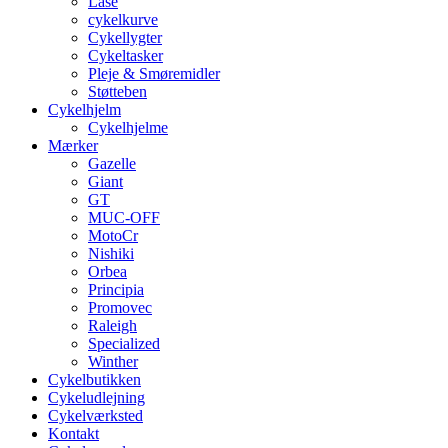
Låse
cykelkurve
Cykellygter
Cykeltasker
Pleje & Smøremidler
Støtteben
Cykelhjelm
Cykelhjelme
Mærker
Gazelle
Giant
GT
MUC-OFF
MotoCr
Nishiki
Orbea
Principia
Promovec
Raleigh
Specialized
Winther
Cykelbutikken
Cykeludlejning
Cykelværksted
Kontakt