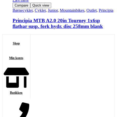
Læs mere
Compare
Quick view
Børnecykler
,
Cykler
,
Junior
,
Mountainbikes
,
Outlet
,
Principia
Principia MTB A2.0 20in Tourney 1x6sp
flatbar susp. fork hydr. disc 258mm blank
Shop
Min konto
Butikken