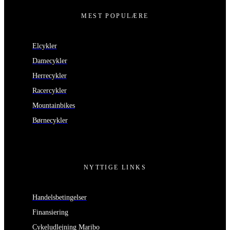
MEST POPULÆRE
Elcykler
Damecykler
Herrecykler
Racercykler
Mountainbikes
Børnecykler
NYTTIGE LINKS
Handelsbetingelser
Finansiering
Cykeludlejning Maribo