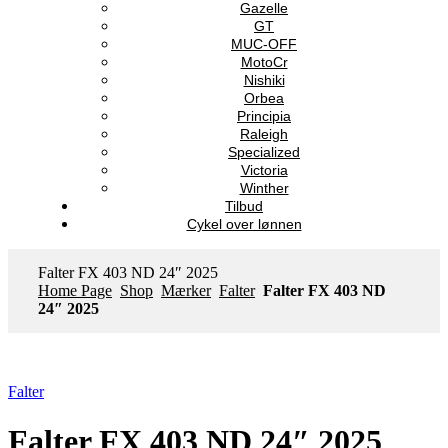
Gazelle
GT
MUC-OFF
MotoCr
Nishiki
Orbea
Principia
Raleigh
Specialized
Victoria
Winther
Tilbud
Cykel over lønnen
Falter FX 403 ND 24″ 2025
Home Page
Shop
Mærker
Falter
Falter FX 403 ND
24″ 2025
Falter
Falter FX 403 ND 24″ 2025