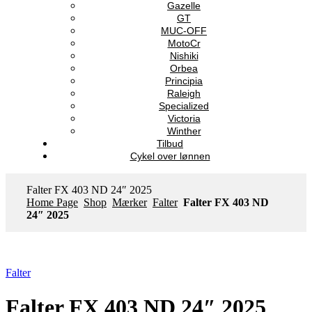
Gazelle
GT
MUC-OFF
MotoCr
Nishiki
Orbea
Principia
Raleigh
Specialized
Victoria
Winther
Tilbud
Cykel over lønnen
Falter FX 403 ND 24″ 2025
Home Page
Shop
Mærker
Falter
Falter FX 403 ND
24″ 2025
Falter
Falter FX 403 ND 24″ 2025