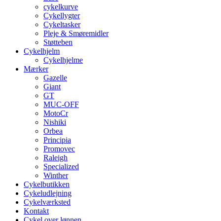
cykelkurve
Cykellygter
Cykeltasker
Pleje & Smøremidler
Støtteben
Cykelhjelm
Cykelhjelme
Mærker
Gazelle
Giant
GT
MUC-OFF
MotoCr
Nishiki
Orbea
Principia
Promovec
Raleigh
Specialized
Winther
Cykelbutikken
Cykeludlejning
Cykelværksted
Kontakt
Cykel over lønnen