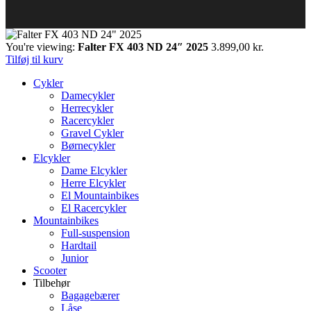
You're viewing:
Falter FX 403 ND 24″ 2025
3.899,00
kr.
Tilføj til kurv
Cykler
Damecykler
Herrecykler
Racercykler
Gravel Cykler
Børnecykler
Elcykler
Dame Elcykler
Herre Elcykler
El Mountainbikes
El Racercykler
Mountainbikes
Full-suspension
Hardtail
Junior
Scooter
Tilbehør
Bagagebærer
Låse