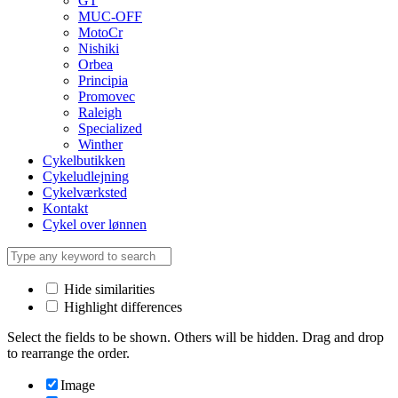
GT
MUC-OFF
MotoCr
Nishiki
Orbea
Principia
Promovec
Raleigh
Specialized
Winther
Cykelbutikken
Cykeludlejning
Cykelværksted
Kontakt
Cykel over lønnen
Hide similarities
Highlight differences
Select the fields to be shown. Others will be hidden. Drag and drop
to rearrange the order.
Image