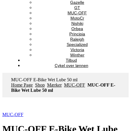
Gazelle
GT
MUC-OFF
MotoCr
Nishiki
Orbea
Principia
Raleigh
Specialized
Victoria
Winther
Tilbud
Cykel over lønnen
MUC-OFF E-Bike Wet Lube 50 ml
Home Page
Shop
Mærker
MUC-OFF
MUC-OFF E-
Bike Wet Lube 50 ml
MUC-OFF
MUC-OFF E-Bike Wet Lube