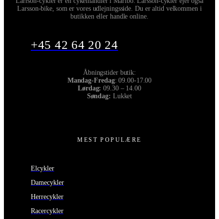
Larrson-cykler er en cykelhandler i Maribo. Larsson-cykler ejer også
Larsson-bike, som er vores udlejningsside. Du er altid velkommen i
butikken eller handle online.
+45 42 64 20 24
Åbningstider butik:
Mandag-Fredag
: 09.00-17.00
Lørdag:
09.30 – 14.00
Søndag:
Lukket
MEST POPULÆRE
Elcykler
Damecykler
Herrecykler
Racercykler