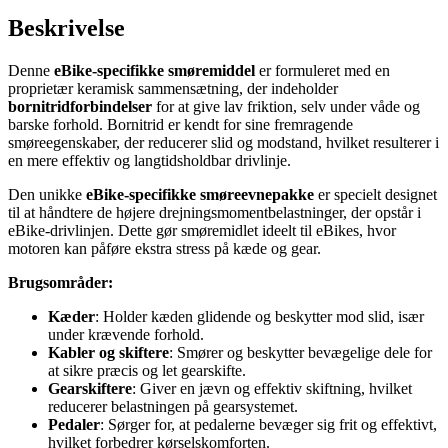
Beskrivelse
Denne
eBike-specifikke smøremiddel
er formuleret med en
proprietær keramisk sammensætning, der indeholder
bornitridforbindelser
for at give lav friktion, selv under våde og
barske forhold. Bornitrid er kendt for sine fremragende
smøreegenskaber, der reducerer slid og modstand, hvilket resulterer i
en mere effektiv og langtidsholdbar drivlinje.
Den unikke
eBike-specifikke smøreevnepakke
er specielt designet
til at håndtere de højere drejningsmomentbelastninger, der opstår i
eBike-drivlinjen. Dette gør smøremidlet ideelt til eBikes, hvor
motoren kan påføre ekstra stress på kæde og gear.
Brugsområder:
Kæder
: Holder kæden glidende og beskytter mod slid, især
under krævende forhold.
Kabler og skiftere
: Smører og beskytter bevægelige dele for
at sikre præcis og let gearskifte.
Gearskiftere
: Giver en jævn og effektiv skiftning, hvilket
reducerer belastningen på gearsystemet.
Pedaler
: Sørger for, at pedalerne bevæger sig frit og effektivt,
hvilket forbedrer kørselskomforten.