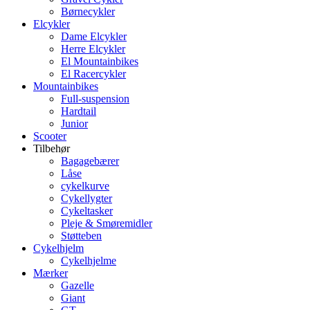
Børnecykler
Elcykler
Dame Elcykler
Herre Elcykler
El Mountainbikes
El Racercykler
Mountainbikes
Full-suspension
Hardtail
Junior
Scooter
Tilbehør
Bagagebærer
Låse
cykelkurve
Cykellygter
Cykeltasker
Pleje & Smøremidler
Støtteben
Cykelhjelm
Cykelhjelme
Mærker
Gazelle
Giant