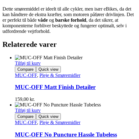
Dette smøremiddel er ideelt til alle cykler, men især eBikes, da det
kan håndtere de ekstra kræfter, som motoren påfører drivlinjen. Det
er perfekt til både
våde
og
barske forhold
, da det sikrer, at
komponenterne forbliver beskyttede og fungerer optimalt, selv i
udfordrende vejrforhold.
Relaterede varer
Tilføj til kurv
Compare
Quick view
MUC-OFF
,
Pleje & Smøremidler
MUC-OFF Matt Finish Detailer
159,00
kr.
Tilføj til kurv
Compare
Quick view
MUC-OFF
,
Pleje & Smøremidler
MUC-OFF No Puncture Hassle Tubeless