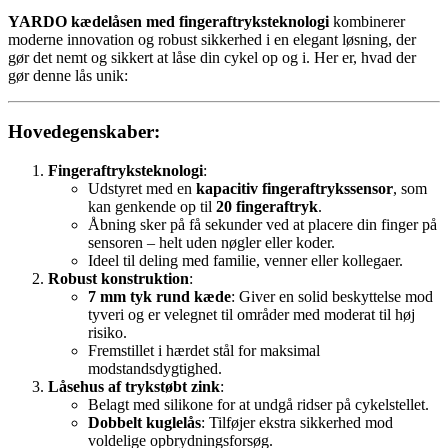
YARDO kædelåsen med fingeraftryksteknologi
kombinerer
moderne innovation og robust sikkerhed i en elegant løsning, der
gør det nemt og sikkert at låse din cykel op og i. Her er, hvad der
gør denne lås unik:
Hovedegenskaber:
Fingeraftryksteknologi
:
Udstyret med en
kapacitiv fingeraftrykssensor
, som
kan genkende op til
20 fingeraftryk
.
Åbning sker på få sekunder ved at placere din finger på
sensoren – helt uden nøgler eller koder.
Ideel til deling med familie, venner eller kollegaer.
Robust konstruktion
:
7 mm tyk rund kæde
: Giver en solid beskyttelse mod
tyveri og er velegnet til områder med moderat til høj
risiko.
Fremstillet i hærdet stål for maksimal
modstandsdygtighed.
Låsehus af trykstøbt zink
:
Belagt med silikone for at undgå ridser på cykelstellet.
Dobbelt kuglelås
: Tilføjer ekstra sikkerhed mod
voldelige opbrydningsforsøg.