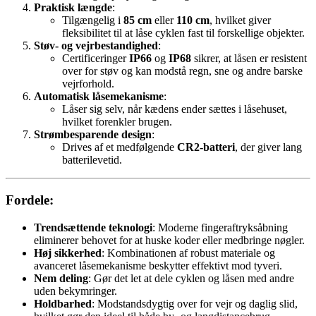
Praktisk længde
:
Tilgængelig i
85 cm
eller
110 cm
, hvilket giver
fleksibilitet til at låse cyklen fast til forskellige objekter.
Støv- og vejrbestandighed
:
Certificeringer
IP66
og
IP68
sikrer, at låsen er resistent
over for støv og kan modstå regn, sne og andre barske
vejrforhold.
Automatisk låsemekanisme
:
Låser sig selv, når kædens ender sættes i låsehuset,
hvilket forenkler brugen.
Strømbesparende design
:
Drives af et medfølgende
CR2-batteri
, der giver lang
batterilevetid.
Fordele
:
Trendsættende teknologi
: Moderne fingeraftryksåbning
eliminerer behovet for at huske koder eller medbringe nøgler.
Høj sikkerhed
: Kombinationen af robust materiale og
avanceret låsemekanisme beskytter effektivt mod tyveri.
Nem deling
: Gør det let at dele cyklen og låsen med andre
uden bekymringer.
Holdbarhed
: Modstandsdygtig over for vejr og daglig slid,