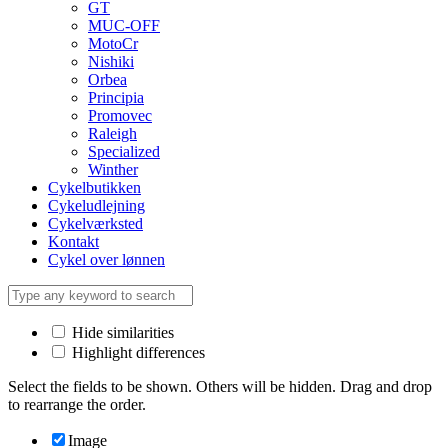
GT
MUC-OFF
MotoCr
Nishiki
Orbea
Principia
Promovec
Raleigh
Specialized
Winther
Cykelbutikken
Cykeludlejning
Cykelværksted
Kontakt
Cykel over lønnen
Hide similarities
Highlight differences
Select the fields to be shown. Others will be hidden. Drag and drop
to rearrange the order.
Image