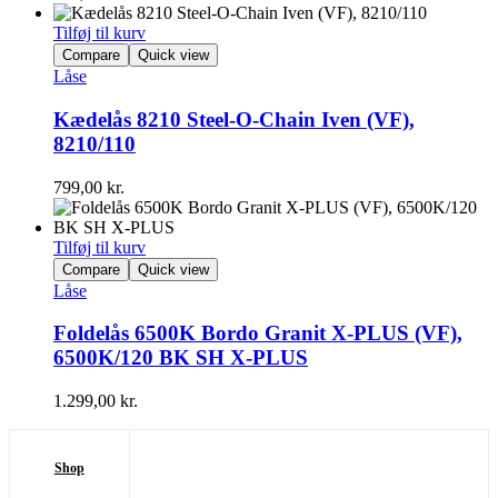
Tilføj til kurv
Compare
Quick view
Låse
Kædelås 8210 Steel-O-Chain Iven (VF),
8210/110
799,00
kr.
Tilføj til kurv
Compare
Quick view
Låse
Foldelås 6500K Bordo Granit X-PLUS (VF),
6500K/120 BK SH X-PLUS
1.299,00
kr.
Shop