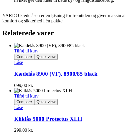
hvilket gør den ideel til både by- og langdistancebrug.
YARDO kædelåsen er en løsning for fremtiden og giver maksimal
komfort og sikkerhed i én pakke.
Relaterede varer
Tilføj til kurv
Compare
Quick view
Låse
Kædelås 8900 (VF), 8900/85 black
699,00
kr.
Tilføj til kurv
Compare
Quick view
Låse
Kliklås 5000 Protectus XLH
299,00
kr.