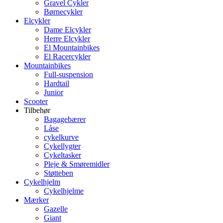
Gravel Cykler
Børnecykler
Elcykler
Dame Elcykler
Herre Elcykler
El Mountainbikes
El Racercykler
Mountainbikes
Full-suspension
Hardtail
Junior
Scooter
Tilbehør
Bagagebærer
Låse
cykelkurve
Cykellygter
Cykeltasker
Pleje & Smøremidler
Støtteben
Cykelhjelm
Cykelhjelme
Mærker
Gazelle
Giant