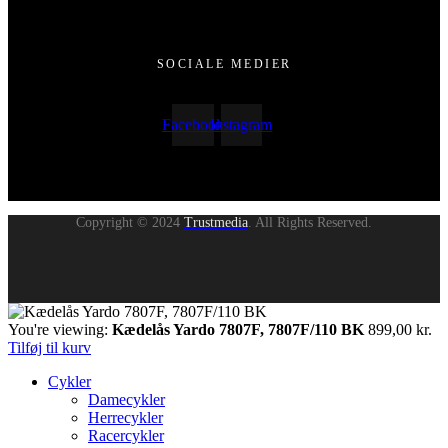
SOCIALE MEDIER
Facebook
Instagram
Copyright © 2024
Trustmedia
. All Rights Reserved.
You're viewing:
Kædelås Yardo 7807F, 7807F/110 BK
899,00
kr.
Tilføj til kurv
Cykler
Damecykler
Herrecykler
Racercykler