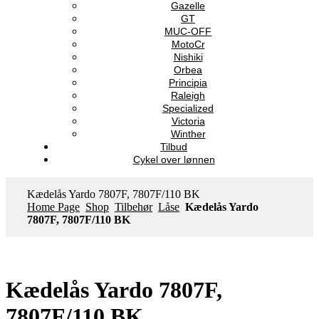
Gazelle
GT
MUC-OFF
MotoCr
Nishiki
Orbea
Principia
Raleigh
Specialized
Victoria
Winther
Tilbud
Cykel over lønnen
Kædelås Yardo 7807F, 7807F/110 BK
Home Page
Shop
Tilbehør
Låse
Kædelås Yardo
7807F, 7807F/110 BK
Kædelås Yardo 7807F,
7807F/110 BK