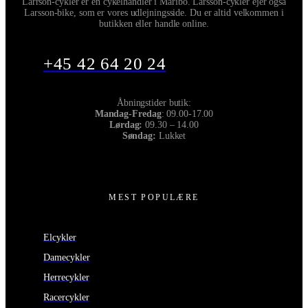
Larrson-cykler er en cykelhandler i Maribo. Larsson-cykler ejer også
Larsson-bike, som er vores udlejningsside. Du er altid velkommen i
butikken eller handle online.
+45 42 64 20 24
Åbningstider butik:
Mandag-Fredag
: 09.00-17.00
Lørdag:
09.30 – 14.00
Søndag:
Lukket
MEST POPULÆRE
Elcykler
Damecykler
Herrecykler
Racercykler