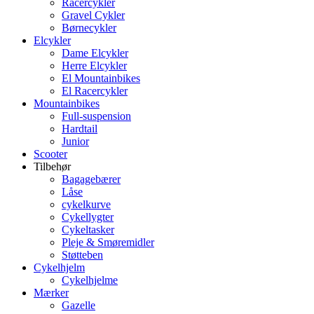
Racercykler
Gravel Cykler
Børnecykler
Elcykler
Dame Elcykler
Herre Elcykler
El Mountainbikes
El Racercykler
Mountainbikes
Full-suspension
Hardtail
Junior
Scooter
Tilbehør
Bagagebærer
Låse
cykelkurve
Cykellygter
Cykeltasker
Pleje & Smøremidler
Støtteben
Cykelhjelm
Cykelhjelme
Mærker
Gazelle