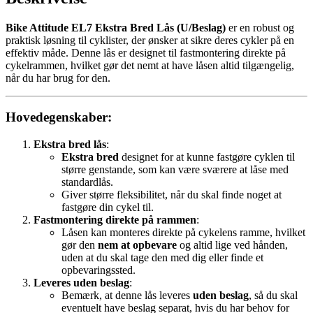
Bike Attitude EL7 Ekstra Bred Lås (U/Beslag)
er en robust og
praktisk løsning til cyklister, der ønsker at sikre deres cykler på en
effektiv måde. Denne lås er designet til fastmontering direkte på
cykelrammen, hvilket gør det nemt at have låsen altid tilgængelig,
når du har brug for den.
Hovedegenskaber
:
Ekstra bred lås
:
Ekstra bred
designet for at kunne fastgøre cyklen til
større genstande, som kan være sværere at låse med
standardlås.
Giver større fleksibilitet, når du skal finde noget at
fastgøre din cykel til.
Fastmontering direkte på rammen
:
Låsen kan monteres direkte på cykelens ramme, hvilket
gør den
nem at opbevare
og altid lige ved hånden,
uden at du skal tage den med dig eller finde et
opbevaringssted.
Leveres uden beslag
:
Bemærk, at denne lås leveres
uden beslag
, så du skal
eventuelt have beslag separat, hvis du har behov for