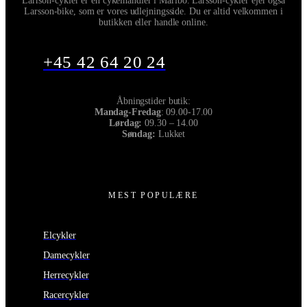
Larrson-cykler er en cykelhandler i Maribo. Larsson-cykler ejer også
Larsson-bike, som er vores udlejningsside. Du er altid velkommen i
butikken eller handle online.
+45 42 64 20 24
Åbningstider butik:
Mandag-Fredag
: 09.00-17.00
Lørdag:
09.30 – 14.00
Søndag:
Lukket
MEST POPULÆRE
Elcykler
Damecykler
Herrecykler
Racercykler