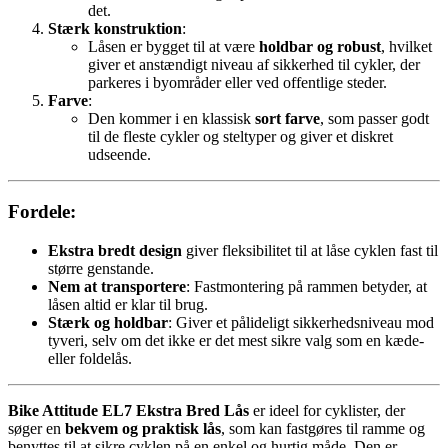
det.
Stærk konstruktion
:
Låsen er bygget til at være
holdbar og robust
, hvilket
giver et anstændigt niveau af sikkerhed til cykler, der
parkeres i byområder eller ved offentlige steder.
Farve
:
Den kommer i en klassisk
sort farve
, som passer godt
til de fleste cykler og steltyper og giver et diskret
udseende.
Fordele
:
Ekstra bredt design
giver fleksibilitet til at låse cyklen fast til
større genstande.
Nem at transportere
: Fastmontering på rammen betyder, at
låsen altid er klar til brug.
Stærk og holdbar
: Giver et pålideligt sikkerhedsniveau mod
tyveri, selv om det ikke er det mest sikre valg som en kæde-
eller foldelås.
Bike Attitude EL7 Ekstra Bred Lås
er ideel for cyklister, der
søger en
bekvem og praktisk lås
, som kan fastgøres til ramme og
benyttes til at sikre cyklen på en enkel og hurtig måde. Den er