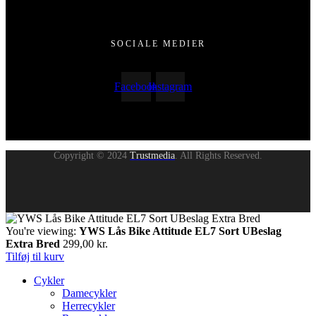
SOCIALE MEDIER
Facebook
Instagram
Copyright © 2024
Trustmedia
. All Rights Reserved.
You're viewing:
YWS Lås Bike Attitude EL7 Sort UBeslag
Extra Bred
299,00
kr.
Tilføj til kurv
Cykler
Damecykler
Herrecykler