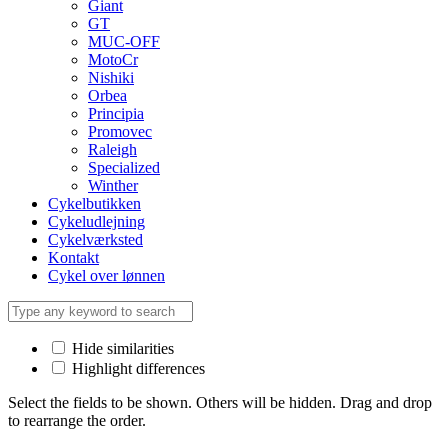
Giant
GT
MUC-OFF
MotoCr
Nishiki
Orbea
Principia
Promovec
Raleigh
Specialized
Winther
Cykelbutikken
Cykeludlejning
Cykelværksted
Kontakt
Cykel over lønnen
Hide similarities
Highlight differences
Select the fields to be shown. Others will be hidden. Drag and drop
to rearrange the order.