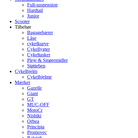
Full-suspension
Hardtail
Junior
Scooter
Tilbehør
Bagagebærer
Låse
cykelkurve
Cykellygter
Cykeltasker
Pleje & Smøremidler
Støtteben
Cykelhjelm
Cykelhjelme
Mærker
Gazelle
Giant
GT
MUC-OFF
MotoCr
Nishiki
Orbea
Principia
Promovec
Raleigh