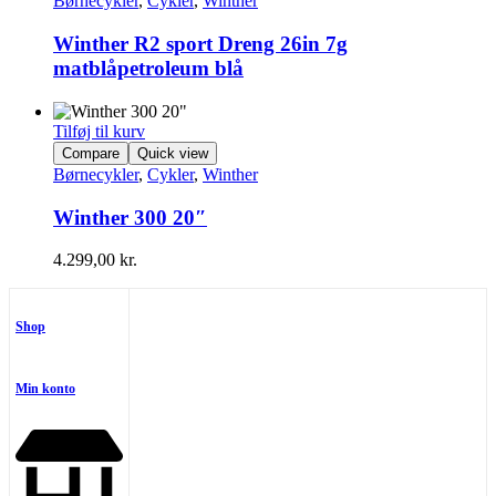
Børnecykler
,
Cykler
,
Winther
Winther R2 sport Dreng 26in 7g
matblåpetroleum blå
Tilføj til kurv
Compare
Quick view
Børnecykler
,
Cykler
,
Winther
Winther 300 20″
4.299,00
kr.
Shop
Min konto