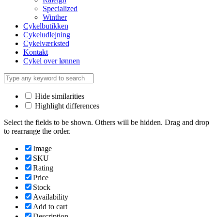
Specialized
Winther
Cykelbutikken
Cykeludlejning
Cykelværksted
Kontakt
Cykel over lønnen
Hide similarities
Highlight differences
Select the fields to be shown. Others will be hidden. Drag and drop
to rearrange the order.
Image
SKU
Rating
Price
Stock
Availability
Add to cart
Description