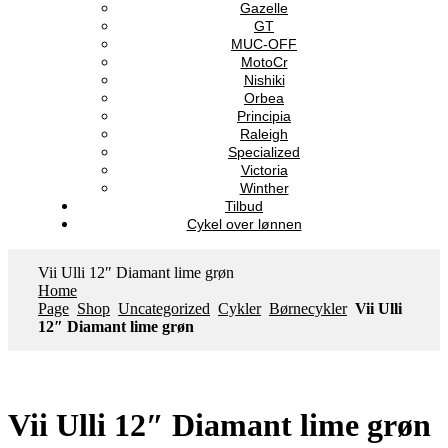
Gazelle
GT
MUC-OFF
MotoCr
Nishiki
Orbea
Principia
Raleigh
Specialized
Victoria
Winther
Tilbud
Cykel over lønnen
Vii Ulli 12″ Diamant lime grøn
Home
Page
Shop
Uncategorized
Cykler
Børnecykler
Vii Ulli
12″ Diamant lime grøn
Vii Ulli 12″ Diamant lime grøn