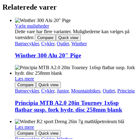
Relaterede varer
Vælg muligheder
Dette vare har flere varianter. Mulighederne kan vælges på
varesiden
Compare
Quick view
Børnecykler
,
Cykler
,
Outlet
,
Winther
Winther 300 Alu 20″ Pige
Læs mere
Compare
Quick view
Børnecykler
,
Cykler
,
Junior
,
Mountainbikes
,
Outlet
,
Principia
Principia MTB A2.0 20in Tourney 1x6sp
flatbar susp. fork hydr. disc 258mm blank
Læs mere
Compare
Quick view