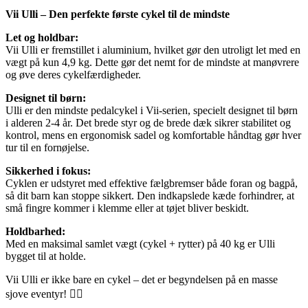
Vii Ulli – Den perfekte første cykel til de mindste
Let og holdbar:
Vii Ulli er fremstillet i aluminium, hvilket gør den utroligt let med en
vægt på kun 4,9 kg. Dette gør det nemt for de mindste at manøvrere
og øve deres cykelfærdigheder.
Designet til børn:
Ulli er den mindste pedalcykel i Vii-serien, specielt designet til børn
i alderen 2-4 år. Det brede styr og de brede dæk sikrer stabilitet og
kontrol, mens en ergonomisk sadel og komfortable håndtag gør hver
tur til en fornøjelse.
Sikkerhed i fokus:
Cyklen er udstyret med effektive fælgbremser både foran og bagpå,
så dit barn kan stoppe sikkert. Den indkapslede kæde forhindrer, at
små fingre kommer i klemme eller at tøjet bliver beskidt.
Holdbarhed:
Med en maksimal samlet vægt (cykel + rytter) på 40 kg er Ulli
bygget til at holde.
Vii Ulli er ikke bare en cykel – det er begyndelsen på en masse
sjove eventyr! 🚴‍♂️