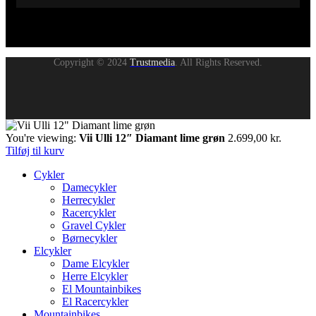
Copyright © 2024
Trustmedia
. All Rights Reserved.
You're viewing:
Vii Ulli 12″ Diamant lime grøn
2.699,00
kr.
Tilføj til kurv
Cykler
Damecykler
Herrecykler
Racercykler
Gravel Cykler
Børnecykler
Elcykler
Dame Elcykler
Herre Elcykler
El Mountainbikes
El Racercykler
Mountainbikes