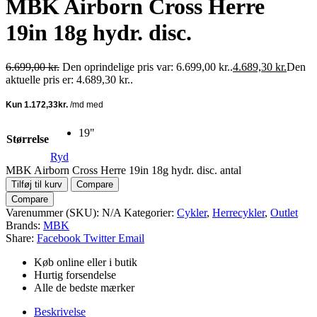
MBK Airborn Cross Herre
19in 18g hydr. disc.
6.699,00
kr.
Den oprindelige pris var: 6.699,00 kr..
4.689,30
kr.
Den
aktuelle pris er: 4.689,30 kr..
19"
Størrelse
Ryd
MBK Airborn Cross Herre 19in 18g hydr. disc. antal
Tilføj til kurv
Compare
Compare
Varenummer (SKU):
N/A
Kategorier:
Cykler
,
Herrecykler
,
Outlet
Brands:
MBK
Share:
Facebook
Twitter
Email
Køb online eller i butik
Hurtig forsendelse
Alle de bedste mærker
Beskrivelse