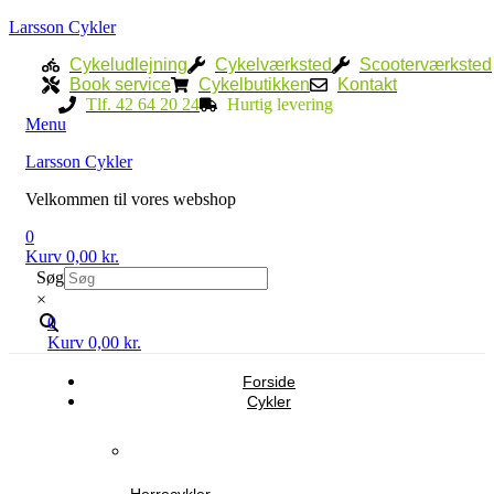
Larsson Cykler
Cykeludlejning
Cykelværksted
Scooterværksted
Book service
Cykelbutikken
Kontakt
Tlf. 42 64 20 24
Hurtig levering
Menu
Larsson Cykler
Velkommen til vores webshop
0
Kurv
0,00
kr.
Søg
×
0
Kurv
0,00
kr.
Forside
Cykler
Herrecykler