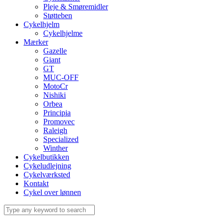
Pleje & Smøremidler
Støtteben
Cykelhjelm
Cykelhjelme
Mærker
Gazelle
Giant
GT
MUC-OFF
MotoCr
Nishiki
Orbea
Principia
Promovec
Raleigh
Specialized
Winther
Cykelbutikken
Cykeludlejning
Cykelværksted
Kontakt
Cykel over lønnen