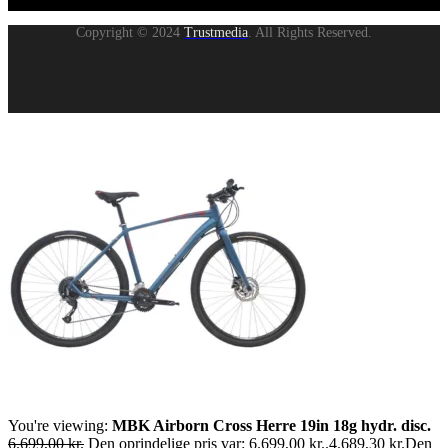
Copyright © 2024
Trustmedia
. All Rights Reserved.
You're viewing:
MBK Airborn Cross Herre 19in 18g hydr. disc.
6.699,00
kr.
Den oprindelige pris var: 6.699,00 kr..
4.689,30
kr.
Den