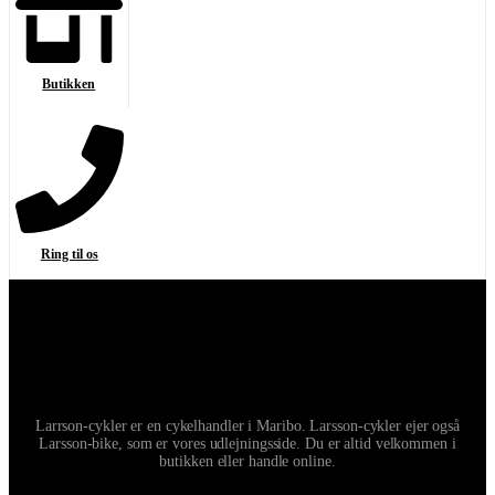
Butikken
Ring til os
Larrson-cykler er en cykelhandler i Maribo. Larsson-cykler ejer også
Larsson-bike, som er vores udlejningsside. Du er altid velkommen i
butikken eller handle online.