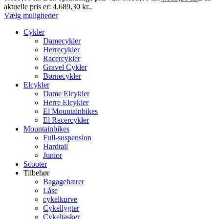
aktuelle pris er: 4.689,30 kr..
Vælg muligheder
Cykler
Damecykler
Herrecykler
Racercykler
Gravel Cykler
Børnecykler
Elcykler
Dame Elcykler
Herre Elcykler
El Mountainbikes
El Racercykler
Mountainbikes
Full-suspension
Hardtail
Junior
Scooter
Tilbehør
Bagagebærer
Låse
cykelkurve
Cykellygter
Cykeltasker