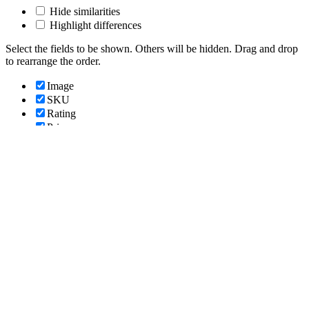
Hide similarities
Highlight differences
Select the fields to be shown. Others will be hidden. Drag and drop
to rearrange the order.
Image
SKU
Rating
Price
Stock
Availability
Add to cart
Description
Content
Weight
Dimensions
Additional information
Click outside to hide the comparison bar
Compare