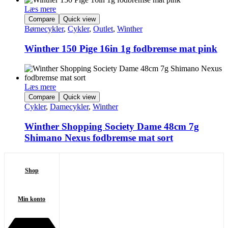
Læs mere
Compare
Quick view
Børnecykler
,
Cykler
,
Outlet
,
Winther
Winther 150 Pige 16in 1g fodbremse mat pink
Læs mere
Compare
Quick view
Cykler
,
Damecykler
,
Winther
Winther Shopping Society Dame 48cm 7g
Shimano Nexus fodbremse mat sort
Shop
Min konto