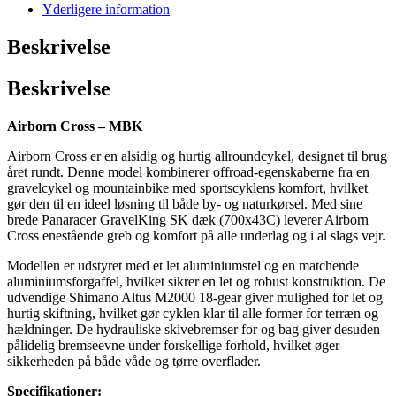
Yderligere information
Beskrivelse
Beskrivelse
Airborn Cross – MBK
Airborn Cross er en alsidig og hurtig allroundcykel, designet til brug
året rundt. Denne model kombinerer offroad-egenskaberne fra en
gravelcykel og mountainbike med sportscyklens komfort, hvilket
gør den til en ideel løsning til både by- og naturkørsel. Med sine
brede Panaracer GravelKing SK dæk (700x43C) leverer Airborn
Cross enestående greb og komfort på alle underlag og i al slags vejr.
Modellen er udstyret med et let aluminiumstel og en matchende
aluminiumsforgaffel, hvilket sikrer en let og robust konstruktion. De
udvendige Shimano Altus M2000 18-gear giver mulighed for let og
hurtig skiftning, hvilket gør cyklen klar til alle former for terræn og
hældninger. De hydrauliske skivebremser for og bag giver desuden
pålidelig bremseevne under forskellige forhold, hvilket øger
sikkerheden på både våde og tørre overflader.
Specifikationer: