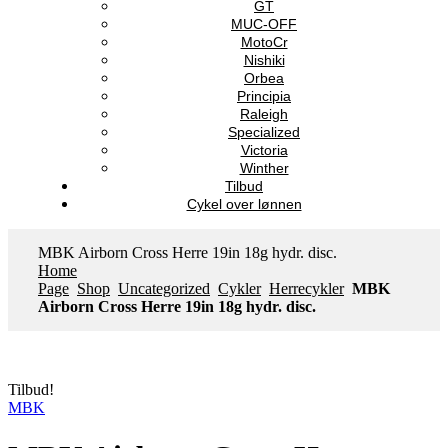
GT
MUC-OFF
MotoCr
Nishiki
Orbea
Principia
Raleigh
Specialized
Victoria
Winther
Tilbud
Cykel over lønnen
MBK Airborn Cross Herre 19in 18g hydr. disc.
Home
Page
Shop
Uncategorized
Cykler
Herrecykler
MBK
Airborn Cross Herre 19in 18g hydr. disc.
Tilbud!
MBK