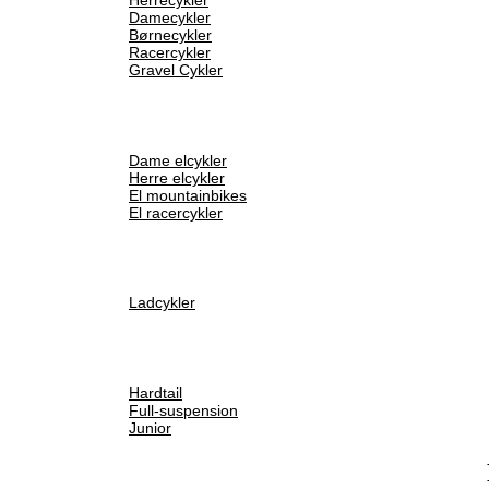
Damecykler
Børnecykler
Racercykler
Gravel Cykler
Dame elcykler
Herre elcykler
El mountainbikes
El racercykler
Ladcykler
Hardtail
Full-suspension
Junior