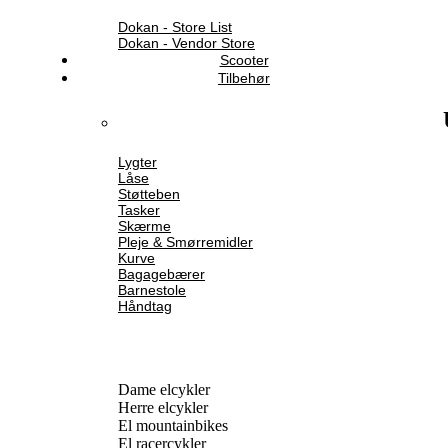
Dokan - Store List
Dokan - Vendor Store
Scooter
Tilbehør
Lygter
Låse
Støtteben
Tasker
Skærme
Pleje & Smørremidler
Kurve
Bagagebærer
Barnestole
Håndtag
Dame elcykler
Herre elcykler
El mountainbikes
El racercykler